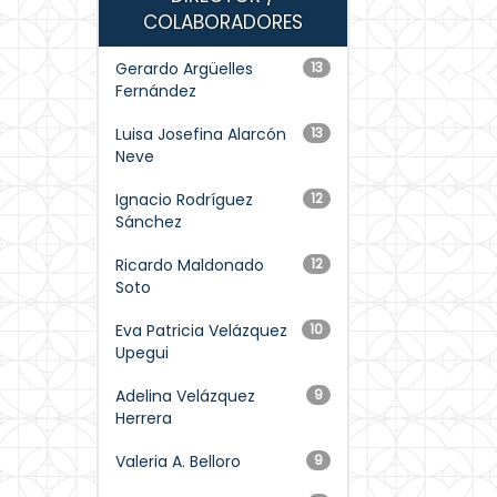
COLABORADORES
Gerardo Argüelles
13
Fernández
Luisa Josefina Alarcón
13
Neve
Ignacio Rodríguez
12
Sánchez
Ricardo Maldonado
12
Soto
Eva Patricia Velázquez
10
Upegui
Adelina Velázquez
9
Herrera
Valeria A. Belloro
9