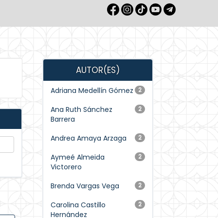
AUTOR(ES)
Adriana Medellín Gómez
2
Ana Ruth Sánchez
2
Barrera
Andrea Amaya Arzaga
2
Aymeé Almeida
2
Victorero
Brenda Vargas Vega
2
Carolina Castillo
2
Hernández