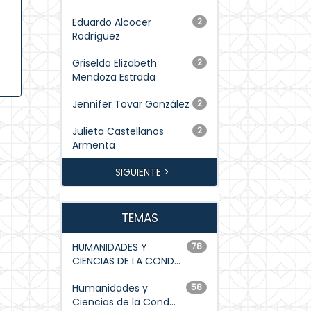
Eduardo Alcocer
2
Rodríguez
Griselda Elizabeth
2
Mendoza Estrada
Jennifer Tovar González
2
Julieta Castellanos
2
Armenta
SIGUIENTE >
TEMAS
HUMANIDADES Y
78
CIENCIAS DE LA COND...
Humanidades y
58
Ciencias de la Cond...