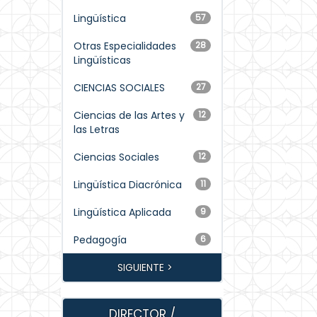
Lingüística
57
Otras Especialidades
28
Lingüísticas
CIENCIAS SOCIALES
27
Ciencias de las Artes y
12
las Letras
Ciencias Sociales
12
Lingüística Diacrónica
11
Lingüística Aplicada
9
Pedagogía
6
SIGUIENTE >
DIRECTOR /