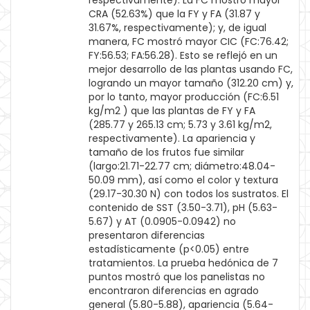
respectivamente). La FC mostró mayor
CRA (52.63%) que la FY y FA (31.87 y
31.67%, respectivamente); y, de igual
manera, FC mostró mayor CIC (FC:76.42;
FY:56.53; FA:56.28). Esto se reflejó en un
mejor desarrollo de las plantas usando FC,
logrando un mayor tamaño (312.20 cm) y,
por lo tanto, mayor producción (FC:6.51
kg/m2 ) que las plantas de FY y FA
(285.77 y 265.13 cm; 5.73 y 3.61 kg/m2,
respectivamente). La apariencia y
tamaño de los frutos fue similar
(largo:21.71-22.77 cm; diámetro:48.04-
50.09 mm), así como el color y textura
(29.17-30.30 N) con todos los sustratos. El
contenido de SST (3.50-3.71), pH (5.63-
5.67) y AT (0.0905-0.0942) no
presentaron diferencias
estadísticamente (p<0.05) entre
tratamientos. La prueba hedónica de 7
puntos mostró que los panelistas no
encontraron diferencias en agrado
general (5.80-5.88), apariencia (5.64-