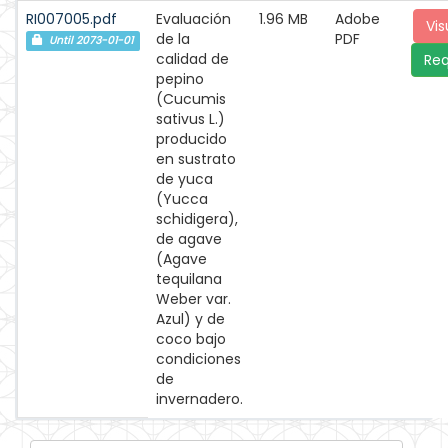
RI007005.pdf
Evaluación
1.96 MB
Adobe
Vis
de la
PDF
Until 2073-01-01
calidad de
Req
pepino
(Cucumis
sativus L.)
producido
en sustrato
de yuca
(Yucca
schidigera),
de agave
(Agave
tequilana
Weber var.
Azul) y de
coco bajo
condiciones
de
invernadero.