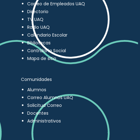
Correo de Empleados UAQ
Directorio
TV UAQ
Radio UAQ
Calendario Escolar
Bibliotecas
Contraloría Social
Mapa de sitio
Comunidades
Alumnos
Correo Alumnos UAQ
Solicitud Correo
Docentes
Administrativos