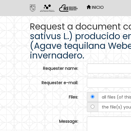
INICIO
Skip
Request a document c
navigation
sativus L.) producido 
(Agave tequilana Weber
invernadero.
Requester name:
Requester e-mail:
Files:
all files (of 
the file(s) yo
Message: