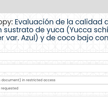
opy:
Evaluación de la calidad
en sustrato de yuca (Yucca sch
 var. Azul) y de coco bajo co
this document) in restricted access
u requested