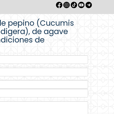
 de pepino (Cucumis
idigera), de agave
ndiciones de