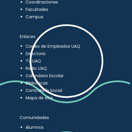
Coordinaciones
Facultades
Campus
Enlaces
Correo de Empleados UAQ
Directorio
TV UAQ
Radio UAQ
Calendario Escolar
Bibliotecas
Contraloría Social
Mapa de sitio
Comunidades
Alumnos