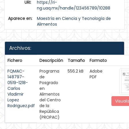
URI:
https://ri-
ng.uaq.mx/handle/123456789/10288
Aparece en:
Maestría en Ciencia y Tecnología de
Alimentos
Archivos:
Fichero
Descripción
Tamaño
Formato
FQMAC-
Programa
556.2 kB
Adobe
148797-
de
PDF
0519-1218-
Posgrado
Carlos
en
Vladimir
Alimentos
Lopez
del Centro
Visuali
Rodriguez.pdf
de la
República
(PROPAC)