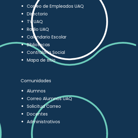
Correo de Empleados UAQ
Directorio
TV UAQ
Radio UAQ
Calendario Escolar
Bibliotecas
Contraloría Social
Mapa de sitio
Comunidades
Alumnos
Correo Alumnos UAQ
Solicitud Correo
Docentes
Administrativos