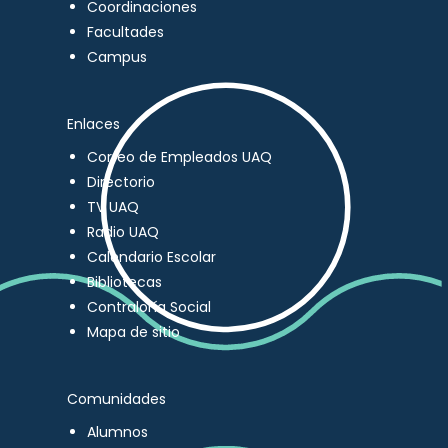
Coordinaciones
Facultades
Campus
Enlaces
Correo de Empleados UAQ
Directorio
TV UAQ
Radio UAQ
Calendario Escolar
Bibliotecas
Contraloría Social
Mapa de sitio
Comunidades
Alumnos