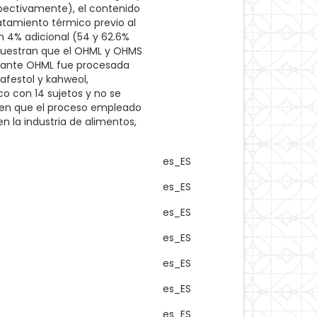
espectivamente), el contenido
ratamiento térmico previo al
n 4% adicional (54 y 62.6%
 muestran que el OHML y OHMS
diante OHML fue procesada
afestol y kahweol,
co con 14 sujetos y no se
eren que el proceso empleado
n la industria de alimentos,
es_ES
es_ES
es_ES
es_ES
es_ES
es_ES
es_ES