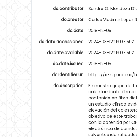
dc.contributor
Sandra O. Mendoza Dí
dc.creator
Carlos Vladimir López 
dc.date
2018-12-05
dc.date.accessioned
2024-03-12T13:07:50Z
dc.date.available
2024-03-12T13:07:50Z
dc.date.issued
2018-12-05
dc.identifier.uri
https://ri-ng.uaq.mx/
dc.description
En nuestro grupo de t
calentamiento óhmico 
contenido en fibra die
un estudio clínico ev
elevación del colester
objetivo de este trab
con la obtenida por O
electrónica de barrido
solventes identificad