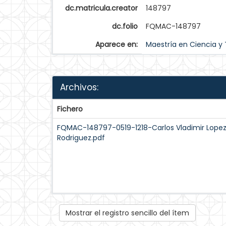
dc.matricula.creator
148797
dc.folio
FQMAC-148797
Aparece en:
Maestría en Ciencia y
Archivos:
Fichero
FQMAC-148797-0519-1218-Carlos Vladimir Lope
Rodriguez.pdf
Mostrar el registro sencillo del ítem