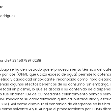
az
Rodríguez
handle/123456789/10288
rabajo se ha demostrado que el procesamiento térmico del caf
por lote (OHML, que utiliza exceso de agua) permite la obtenci
tética y capacidad antioxidante, reconocida como: fibra dietari
idenció algunos efectos benéficos de su consumo. Sin embargo, 
ol total en plasma, lo que se asocia a su contenido de diterpenos
ajo fue obtener FDA de CU mediante calentamiento óhmico sem
HML mediante su caracterización química, nutracéutica y estru
, SEM). Así como disminuir el contenido de diterpenos en la fibra
os como solvente A y B. Aunque el procesamiento por OHMS dis