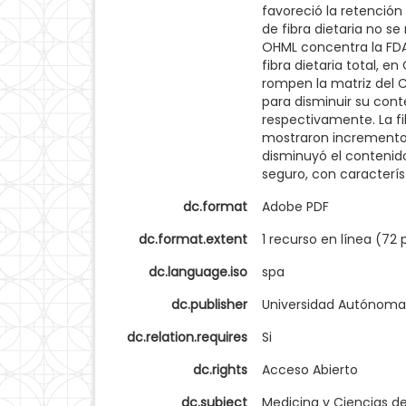
favoreció la retención
de fibra dietaria no s
OHML concentra la FDA
fibra dietaria total,
rompen la matriz del 
para disminuir su cont
respectivamente. La fi
mostraron incrementos 
disminuyó el contenido
seguro, con característ
dc.format
Adobe PDF
dc.format.extent
1 recurso en línea (72
dc.language.iso
spa
dc.publisher
Universidad Autónoma
dc.relation.requires
Si
dc.rights
Acceso Abierto
dc.subject
Medicina y Ciencias de