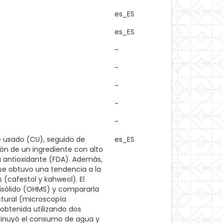
es_ES
es_ES
-
-
-
-
-
é usado (CU), seguido de
es_ES
ón de un ingrediente con alto
a antioxidante (FDA). Además,
se obtuvo una tendencia a la
 (cafestol y kahweol). El
isólido (OHMS) y compararla
ctural (microscopía
 obtenida utilizando dos
minuyó el consumo de agua y