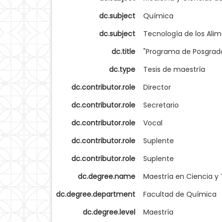
dc.subject
Química
dc.subject
Tecnología de los Ali
dc.title
"Programa de Posgrado
dc.type
Tesis de maestría
dc.contributor.role
Director
dc.contributor.role
Secretario
dc.contributor.role
Vocal
dc.contributor.role
Suplente
dc.contributor.role
Suplente
dc.degree.name
Maestría en Ciencia y
dc.degree.department
Facultad de Química
dc.degree.level
Maestría