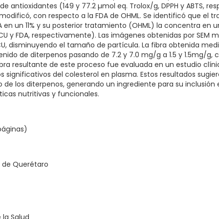
 de antioxidantes (149 y 77.2 µmol eq. Trolox/g, DPPH y ABTS, r
e modificó, con respecto a la FDA de OHML. Se identificó que el t
 en un 11% y su posterior tratamiento (OHML) la concentra en u
 en CU y FDA, respectivamente). Las imágenes obtenidas por SEM
CU, disminuyendo el tamaño de partícula. La fibra obtenida me
enido de diterpenos pasando de 7.2 y 7.0 mg/g a 1.5 y 1.5mg/g, c
bra resultante de este proceso fue evaluada en un estudio clíni
significativos del colesterol en plasma. Estos resultados sugi
 de los diterpenos, generando un ingrediente para su inclusión e
icas nutritivas y funcionales.
 páginas)
 de Querétaro
 la Salud