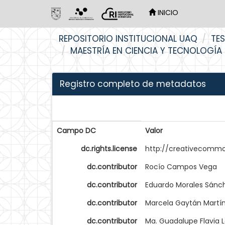
INICIO
Skip
REPOSITORIO INSTITUCIONAL UAQ
TES
navigation
MAESTRÍA EN CIENCIA Y TECNOLOGÍA
Registro completo de metadatos
Campo DC
Valor
dc.rights.license
http://creativecommo
dc.contributor
Rocío Campos Vega
dc.contributor
Eduardo Morales Sánc
dc.contributor
Marcela Gaytán Martí
dc.contributor
Ma. Guadalupe Flavia 