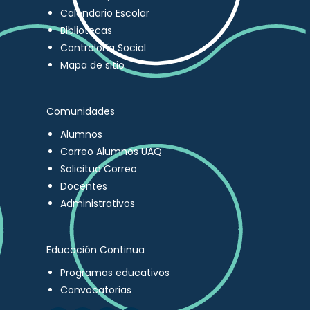
Calendario Escolar
Bibliotecas
Contraloría Social
Mapa de sitio
Comunidades
Alumnos
Correo Alumnos UAQ
Solicitud Correo
Docentes
Administrativos
Educación Continua
Programas educativos
Convocatorias