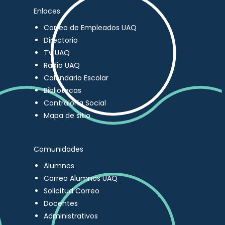
Enlaces
Correo de Empleados UAQ
Directorio
TV UAQ
Radio UAQ
Calendario Escolar
Bibliotecas
Contraloría Social
Mapa de sitio
Comunidades
Alumnos
Correo Alumnos UAQ
Solicitud Correo
Docentes
Administrativos