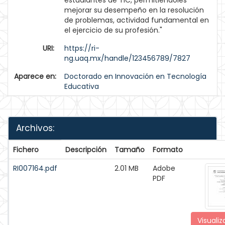
estudiantes de TIC, permitiéndoles
mejorar su desempeño en la resolución
de problemas, actividad fundamental en
el ejercicio de su profesión."
URI:
https://ri-
ng.uaq.mx/handle/123456789/7827
Aparece en:
Doctorado en Innovación en Tecnología
Educativa
Archivos:
Fichero
Descripción
Tamaño
Formato
RI007164.pdf
2.01 MB
Adobe
PDF
Visualiz