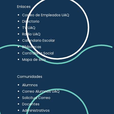
Enlaces
Correo de Empleados UAQ
Directorio
TV UAQ
Radio UAQ
Calendario Escolar
Bibliotecas
Contraloría Social
Mapa de sitio
Comunidades
Alumnos
Correo Alumnos UAQ
Solicitud Correo
Docentes
Administrativos