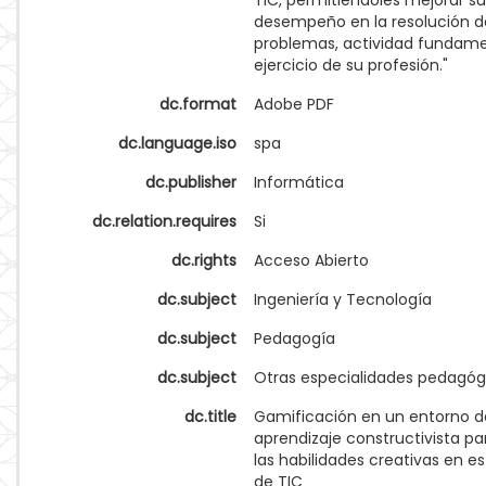
TIC, permitiéndoles mejorar su
desempeño en la resolución d
problemas, actividad fundame
ejercicio de su profesión."
dc.format
Adobe PDF
dc.language.iso
spa
dc.publisher
Informática
dc.relation.requires
Si
dc.rights
Acceso Abierto
dc.subject
Ingeniería y Tecnología
dc.subject
Pedagogía
dc.subject
Otras especialidades pedagóg
dc.title
Gamificación en un entorno d
aprendizaje constructivista p
las habilidades creativas en e
de TIC