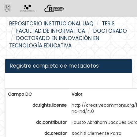
Skip
REPOSITORIO INSTITUCIONAL UAQ
TESIS
navigation
FACULTAD DE INFORMÁTICA
DOCTORADO
DOCTORADO EN INNOVACIÓN EN
TECNOLOGÍA EDUCATIVA
Registro completo de metadatos
Campo DC
Valor
dc.rights.license
http://creativecommons.org/
nc-nd/4.0
dc.contributor
Fausto Abraham Jacques Gar
dc.creator
Xochitl Clemente Parra