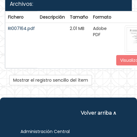
Archivos:
Fichero
Descripción
Tamaño
Formato
RI007164.pdf
2.01 MB
Adobe
PDF
Visualiz
Mostrar el registro sencillo del ítem
Volver arriba ∧
Administración Central