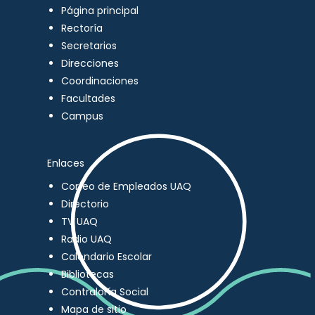
Página principal
Rectoría
Secretarios
Direcciones
Coordinaciones
Facultades
Campus
Enlaces
Correo de Empleados UAQ
Directorio
TV UAQ
Radio UAQ
Calendario Escolar
Bibliotecas
Contraloría Social
Mapa de sitio