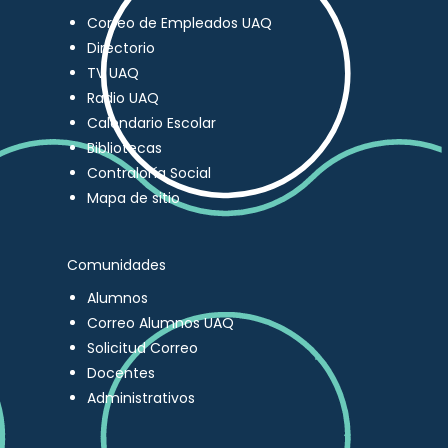
Correo de Empleados UAQ
Directorio
TV UAQ
Radio UAQ
Calendario Escolar
Bibliotecas
Contraloría Social
Mapa de sitio
Comunidades
Alumnos
Correo Alumnos UAQ
Solicitud Correo
Docentes
Administrativos