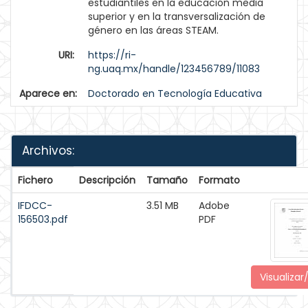
estudiantiles en la educación media
superior y en la transversalización de
género en las áreas STEAM.
URI:
https://ri-
ng.uaq.mx/handle/123456789/11083
Aparece en:
Doctorado en Tecnología Educativa
Archivos:
Fichero
Descripción
Tamaño
Formato
IFDCC-
3.51 MB
Adobe
156503.pdf
PDF
Visualizar