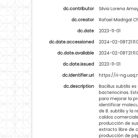
dc.contributor
Silvia Lorena Ama
dc.creator
Rafael Madrigal C
dc.date
2023-11-01
dc.date.accessioned
2024-02-08T21:11:
dc.date.available
2024-02-08T21:11:
dc.date.issued
2023-11-01
dc.identifier.uri
https://ri-ng.ua
dc.description
Bacillus subtilis 
bacteriocinas. Es
para mejorar la p
identificar molecu
de B. subtilis y l
caldos comerciales
producción de sus
extracto libre de
producción de pép