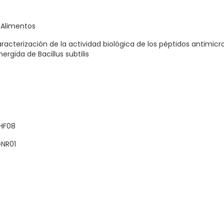
 Alimentos
aracterización de la actividad biológica de los péptidos antimicr
rgida de Bacillus subtilis
HF08
NR01