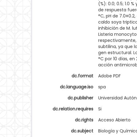
(%): 0.0; 0.5; 1.0 
de respuesta fuero
°C, pH de 7.0±0.2
caldo soya tripti
inhibición de M. l
Listeria monocyto
respectivamente, 
subtilina, ya que 
gen estructural. 
°C por 10 días, en
acción antimicrobi
dc.format
Adobe PDF
dc.language.iso
spa
dc.publisher
Universidad Autó
dc.relation.requires
Si
dc.rights
Acceso Abierto
dc.subject
Biología y Químic