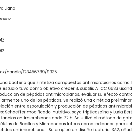
ya Llano
havez
01Z
01Z
q.mx/handle/123456789/9935
es una bacteria que sintetiza compuestos antimicrobianos como l
te estudio tuvo como objetivo crecer B. subtilis ATCC 6633 usan
roducción de péptidos antimicrobianos, evaluar su efecto contr
larmente uno de los péptidos. Se realizó una cinética prelimina
a relación entre esporulación y producción de péptidos antimicrobi
: Schaeffer modificado, nutritivo, soya tripticaseína y Luria Ber
tancias antimicrobianas cada 72 h. Se utilizó el método de gota
 células de Bacillus y Micrococcus luteus como indicador, para s
tidos antimicrobianos. Se empleó un diseño factorial 3^2, añad