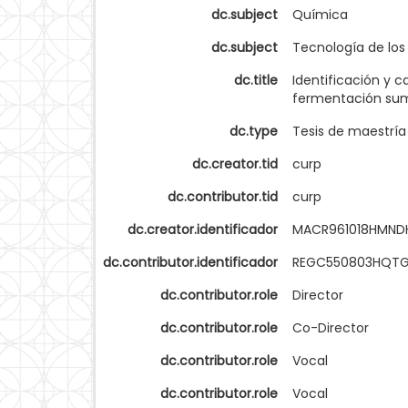
dc.subject
Química
dc.subject
Tecnología de los
dc.title
Identificación y c
fermentación sume
dc.type
Tesis de maestría
dc.creator.tid
curp
dc.contributor.tid
curp
dc.creator.identificador
MACR961018HMND
dc.contributor.identificador
REGC550803HQTG
dc.contributor.role
Director
dc.contributor.role
Co-Director
dc.contributor.role
Vocal
dc.contributor.role
Vocal