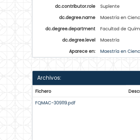
dc.contributor.role
Suplente
dc.degree.name
Maestría en Cienc
dc.degree.department
Facultad de Quím
dc.degree.level
Maestría
Aparece en:
Maestría en Cienc
Archivos:
Fichero
Desc
FQMAC-309119.pdf