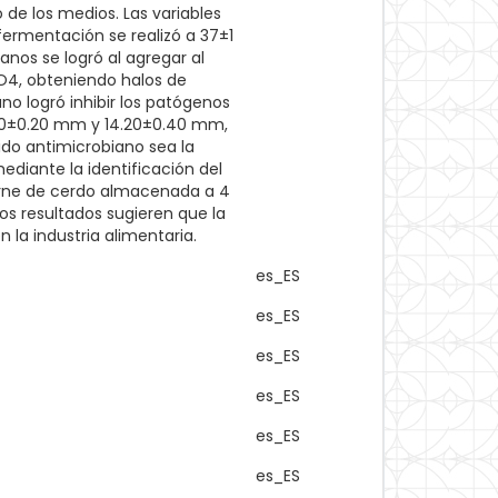
no de los medios. Las variables
 fermentación se realizó a 37±1
nos se logró al agregar al
SO4, obteniendo halos de
no logró inhibir los patógenos
.70±0.20 mm y 14.20±0.40 mm,
ido antimicrobiano sea la
mediante la identificación del
carne de cerdo almacenada a 4
tos resultados sugieren que la
 la industria alimentaria.
es_ES
es_ES
es_ES
es_ES
es_ES
es_ES