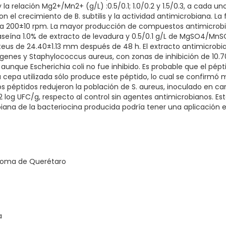
% y la relación Mg2+/Mn2+ (g/L) :0.5/0.1; 1.0/0.2 y 1.5/0.3, a cada u
n el crecimiento de B. subtilis y la actividad antimicrobiana. La
, a 200±10 rpm. La mayor producción de compuestos antimicrobia
caseína 1.0% de extracto de levadura y 0.5/0.1 g/L de MgSO4/Mn
uteus de 24.40±1.13 mm después de 48 h. El extracto antimicrobia
genes y Staphylococcus aureus, con zonas de inhibición de 10
aunque Escherichia coli no fue inhibido. Es probable que el pépt
la cepa utilizada sólo produce este péptido, lo cual se confirmó 
Los péptidos redujeron la población de S. aureus, inoculado en 
 2 log UFC/g, respecto al control sin agentes antimicrobianos. Es
ana de la bacteriocina producida podría tener una aplicación en
noma de Querétaro
a