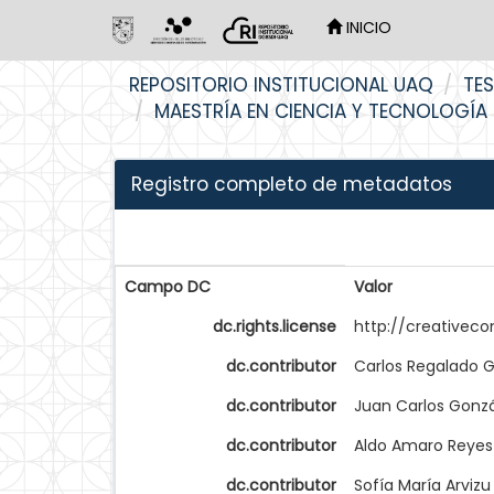
INICIO
Skip
REPOSITORIO INSTITUCIONAL UAQ
TES
navigation
MAESTRÍA EN CIENCIA Y TECNOLOGÍA
Registro completo de metadatos
Campo DC
Valor
dc.rights.license
http://creativec
dc.contributor
Carlos Regalado 
dc.contributor
Juan Carlos Gonz
dc.contributor
Aldo Amaro Reyes
dc.contributor
Sofía María Arviz