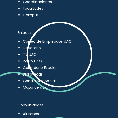
Coordinaciones
Facultades
Campus
Enlaces
Correo de Empleados UAQ
Directorio
TV UAQ
Radio UAQ
Calendario Escolar
Bibliotecas
Contraloría Social
Mapa de sitio
Comunidades
Alumnos