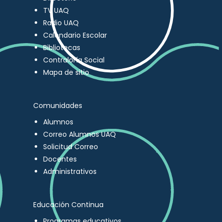
TV UAQ
Radio UAQ
Calendario Escolar
Bibliotecas
Contraloría Social
Mapa de sitio
Comunidades
Alumnos
Correo Alumnos UAQ
Solicitud Correo
Docentes
Administrativos
Educación Continua
Programas educativos