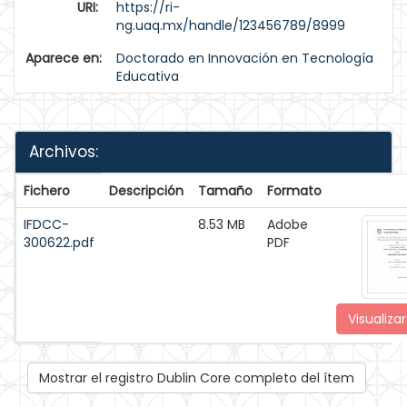
URI:
https://ri-
ng.uaq.mx/handle/123456789/8999
Aparece en:
Doctorado en Innovación en Tecnología
Educativa
Archivos:
Fichero
Descripción
Tamaño
Formato
IFDCC-
8.53 MB
Adobe
300622.pdf
PDF
Visualizar
Mostrar el registro Dublin Core completo del ítem