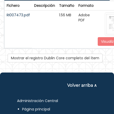
Fichero
Descripción
Tamaño
Formato
RI007473.pdf
1.56 MB
Adobe
PDF
Visualiz
Mostrar el registro Dublin Core completo del ítem
Volver arriba ∧
Administración Central
Página principal