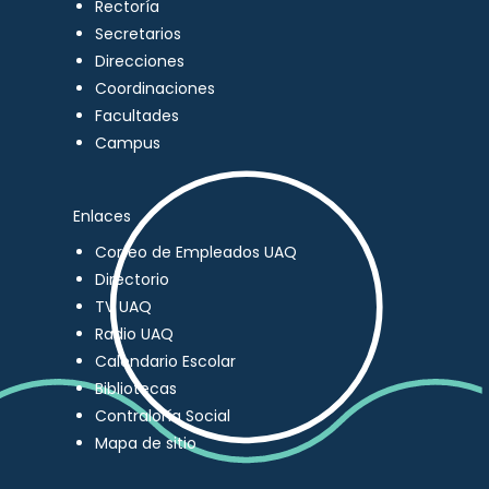
Rectoría
Secretarios
Direcciones
Coordinaciones
Facultades
Campus
Enlaces
Correo de Empleados UAQ
Directorio
TV UAQ
Radio UAQ
Calendario Escolar
Bibliotecas
Contraloría Social
Mapa de sitio