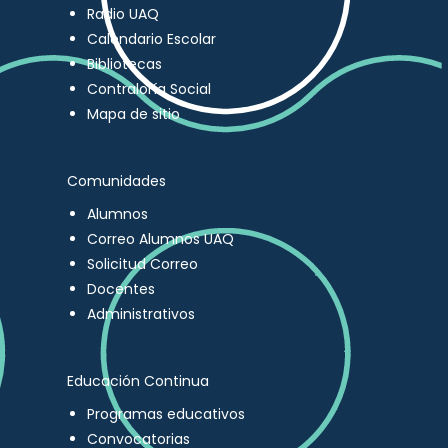
Radio UAQ
Calendario Escolar
Bibliotecas
Contraloría Social
Mapa de sitio
Comunidades
Alumnos
Correo Alumnos UAQ
Solicitud Correo
Docentes
Administrativos
Educación Continua
Programas educativos
Convocatorias