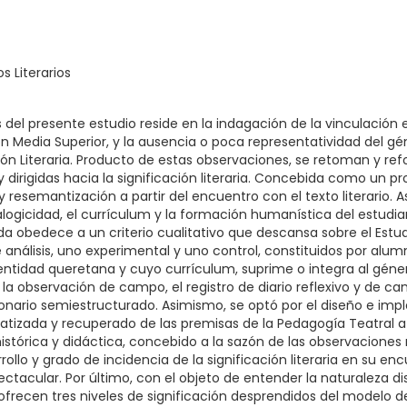
s Literarios
 del presente estudio reside en la indagación de la vinculación 
ción Media Superior, y la ausencia o poca representatividad del
n Literaria. Producto de estas observaciones, se retoman y ref
, y dirigidas hacia la significación literaria. Concebida como un
 resemantización a partir del encuentro con el texto literario.
ialogicidad, el currículum y la formación humanística del estud
 obedece a un criterio cualitativo que descansa sobre el Estudi
análisis, uno experimental y uno control, constituidos por alum
entidad queretana y cuyo currículum, suprime o integra al géner
 observación de campo, el registro de diario reflexivo y de ca
onario semiestructurado. Asimismo, se optó por el diseño e im
atizada y recuperado de las premisas de la Pedagogía Teatral a
istórica y didáctica, concebido a la sazón de las observaciones r
rrollo y grado de incidencia de la significación literaria en su 
pectacular. Por último, con el objeto de entender la naturaleza di
frecen tres niveles de significación desprendidos del modelo de 