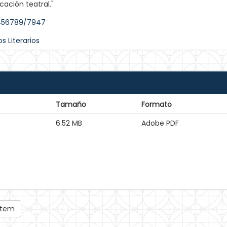
ficación teatral."
3456789/7947
s Literarios
Tamaño
Formato
6.52 MB
Adobe PDF
 ítem