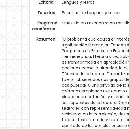
Editorial :
Lenguas y letras
Facultad:
Facultad de Lenguas y Letras
Programa
Maestría en Enseñanza en Estudio
académico:
Resumen:
"El problema que ocupa el interés
significación literaria en Educa
Programas de Estudio de Educació
hermenéutica, literaria y teatral
es transformada en apropiación y
nociones como la alteridad, la d
Técnica de la Lectura Dramatizada
fueron observados dos grupos de 
dos públicas y una privada de la 
métodos empleados se acudió a la
videodocumentación, y el cuesti
los supuestos de la Lectura Dram
teatrales con representatividad h
residieron en la correlación, desa
faceta: texto literario y texto es
apartado de las conclusiones se o