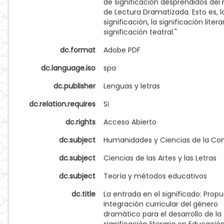
de significación desprendidos del
de Lectura Dramatizada. Esto es, l
significación, la significación literar
significación teatral."
dc.format
Adobe PDF
dc.language.iso
spa
dc.publisher
Lenguas y letras
dc.relation.requires
Si
dc.rights
Acceso Abierto
dc.subject
Humanidades y Ciencias de la Co
dc.subject
Ciencias de las Artes y las Letras
dc.subject
Teoría y métodos educativos
dc.title
La entrada en el significado: Prop
integración curricular del género
dramático para el desarrollo de la