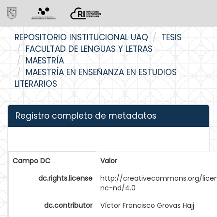
Skip
REPOSITORIO INSTITUCIONAL UAQ
TESIS
navigation
FACULTAD DE LENGUAS Y LETRAS
MAESTRÍA
MAESTRÍA EN ENSEÑANZA EN ESTUDIOS
LITERARIOS
Registro completo de metadatos
Campo DC
Valor
dc.rights.license
http://creativecommons.org/lice
nc-nd/4.0
dc.contributor
Víctor Francisco Grovas Hajj