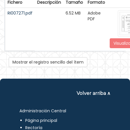
Fichero
Descripción
Tamaño
Formato
RI007271.pdf
6.52 MB
Adobe
PDF
Visualiz
Mostrar el registro sencillo del ítem
Volver arriba ∧
Administración Central
Página principal
Rectoría