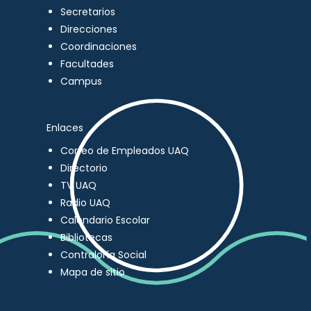
Secretarios
Direcciones
Coordinaciones
Facultades
Campus
Enlaces
Correo de Empleados UAQ
Directorio
TV UAQ
Radio UAQ
Calendario Escolar
Bibliotecas
Contraloría Social
Mapa de sitio