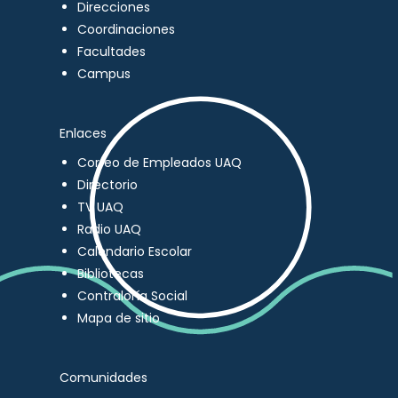
Direcciones
Coordinaciones
Facultades
Campus
Enlaces
Correo de Empleados UAQ
Directorio
TV UAQ
Radio UAQ
Calendario Escolar
Bibliotecas
Contraloría Social
Mapa de sitio
Comunidades