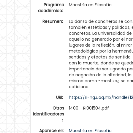
Programa
Maestría en Filosofía
académico:
Resumen:
La danza de concheros se cons
también estéticas y políticas, 
concretos. La universalidad de
aquello no generado por el nor
lugares de la reflexión, al mi
metodológica por la hermenéut
sentidos y efectos de sentido. 
con la muerte, donde se queda 
importancia de ser signado pa
de negación de la alteridad, l
misma como -mestiza¿ se camina
cotidiano.
URI:
https://ri-ng.uaq.mx/handle/
Otros
1400 - RI001504.pdf
identificadores
:
Aparece en:
Maestría en Filosofía