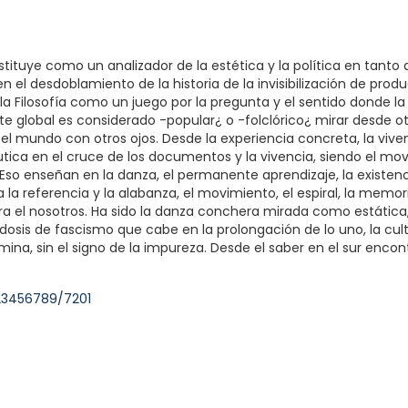
tituye como un analizador de la estética y la política en tan
en el desdoblamiento de la historia de la invisibilización de prod
 la Filosofía como un juego por la pregunta y el sentido donde l
te global es considerado -popular¿ o -folclórico¿ mirar desde o
rar el mundo con otros ojos. Desde la experiencia concreta, la vi
ica en el cruce de los documentos y la vivencia, siendo el mo
Eso enseñan en la danza, el permanente aprendizaje, la existenci
la referencia y la alabanza, el movimiento, el espiral, la memor
ra el nosotros. Ha sido la danza conchera mirada como estátic
a dosis de fascismo que cabe en la prolongación de lo uno, la c
, sin el signo de la impureza. Desde el saber en el sur encontr
123456789/7201