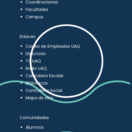
Coordinaciones
Facultades
Campus
Enlaces
Correo de Empleados UAQ
Directorio
TV UAQ
Radio UAQ
Calendario Escolar
Bibliotecas
Contraloría Social
Mapa de sitio
Comunidades
Alumnos