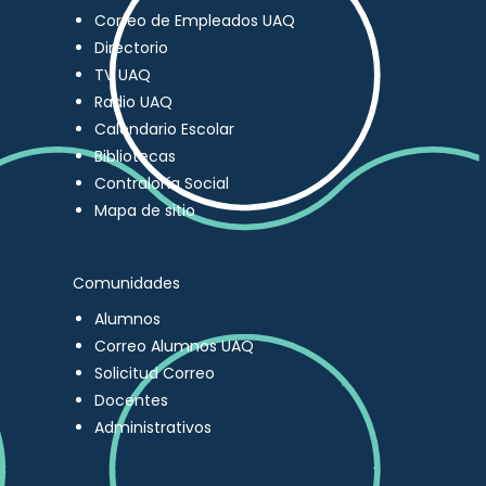
Correo de Empleados UAQ
Directorio
TV UAQ
Radio UAQ
Calendario Escolar
Bibliotecas
Contraloría Social
Mapa de sitio
Comunidades
Alumnos
Correo Alumnos UAQ
Solicitud Correo
Docentes
Administrativos