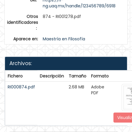
URI:
https://ri-
ng.uaq.mx/handle/123456789/6918
Otros
874 - RI001278.pdf
identificadores
:
Aparece en:
Maestría en Filosofía
Archivos:
Fichero
Descripción
Tamaño
Formato
RI000874.pdf
2.68 MB
Adobe
PDF
Visuali