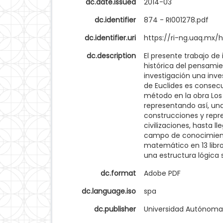
dc.date.issued
2014-03
dc.identifier
874 - RI001278.pdf
dc.identifier.uri
https://ri-ng.uaq.mx/
dc.description
El presente trabajo de 
histórica del pensamie
investigación una inve
de Euclides es consec
método en la obra Los
representando así, una
construcciones y repr
civilizaciones, hasta 
campo de conocimiento
matemático en 13 lib
una estructura lógica
dc.format
Adobe PDF
dc.language.iso
spa
dc.publisher
Universidad Autónoma