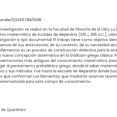
handle/123456789/6918
investigación se realizó en la Facultad de Filosofía de la UAQ. La 
nto matemático de Euclides de Alejandría (325 ¿ 265 a.C.), utili
stigación e tipo documental. El trabajo tiene como objetivo ide
uencia de sus antecesores, de su contexto, de su necesidad do
 Elementos es un proceso de construcción didáctica para la en
 nueva concepción sistemática en la tradición griega clásica. Pa
esentaciones más antiguas del conocimiento matemático, pasa
llegar al pensamiento prehelénico griego, donde el saber matemá
 y sus métodos. Fue hasta la escuela de Alejandría donde Eucl
ros que conforman Los Elementos, que mediante axiomas teore
 sistematizada para este campo de conocimiento.
 de Querétaro