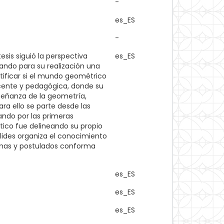
-
es_ES
-
tesis siguió la perspectiva
es_ES
zando para su realización una
ntificar si el mundo geométrico
cente y pedagógica, donde su
señanza de la geometría,
ra ello se parte desde las
ndo por las primeras
tico fue delineando su propio
ides organiza el conocimiento
mas y postulados conforma
es_ES
es_ES
es_ES