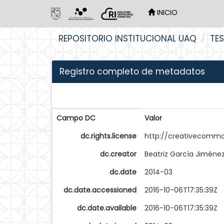
INICIO
Skip
REPOSITORIO INSTITUCIONAL UAQ
TES
navigation
Registro completo de metadatos
Campo DC
Valor
dc.rights.license
http://creativecommo
dc.creator
Beatriz García Jiméne
dc.date
2014-03
dc.date.accessioned
2016-10-06T17:35:39Z
dc.date.available
2016-10-06T17:35:39Z