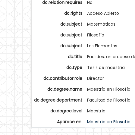
dc.relation.requires
No
dc.rights
Acceso Abierto
dc.subject
Matemáticas
dc.subject
Filosofía
dc.subject
Los Elementos
dc.title
Euclides: un proceso d
dc.type
Tesis de maestría
dc.contributor.role
Director
dc.degree.name
Maestría en Filosofía
dc.degree.department
Facultad de Filosofía
dc.degree.level
Maestría
Aparece en:
Maestría en Filosofía