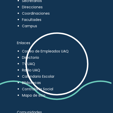
Secretarios
Direcciones
Coordinaciones
Facultades
Campus
Enlaces
Correo de Empleados UAQ
Directorio
TV UAQ
Radio UAQ
Calendario Escolar
Bibliotecas
Contraloría Social
Mapa de sitio
Comunidades