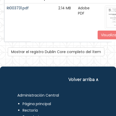
RI003731.pdf
2.14 MB
Adobe
PDF
Visualiza
Mostrar el registro Dublin Core completo del ítem
Volver arriba ∧
Administración Central
Página principal
Rectoría