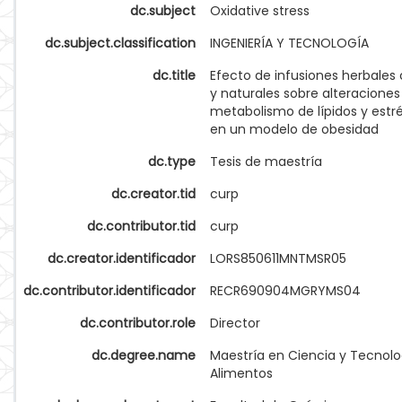
dc.subject
Oxidative stress
dc.subject.classification
INGENIERÍA Y TECNOLOGÍA
dc.title
Efecto de infusiones herbales
y naturales sobre alteraciones
metabolismo de lípidos y estré
en un modelo de obesidad
dc.type
Tesis de maestría
dc.creator.tid
curp
dc.contributor.tid
curp
dc.creator.identificador
LORS850611MNTMSR05
dc.contributor.identificador
RECR690904MGRYMS04
dc.contributor.role
Director
dc.degree.name
Maestría en Ciencia y Tecnolo
Alimentos