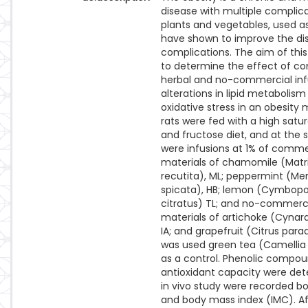
disease with multiple complic
plants and vegetables, used as
have shown to improve the di
complications. The aim of thi
to determine the effect of c
herbal and no-commercial inf
alterations in lipid metabolis
oxidative stress in an obesity 
rats were fed with a high satu
and fructose diet, and at the
were infusions at 1% of comme
materials of chamomile (Matr
recutita), ML; peppermint (Me
spicata), HB; lemon (Cymbop
citratus) TL; and no-commerc
materials of artichoke (Cynar
IA; and grapefruit (Citrus paradis
was used green tea (Camellia 
as a control. Phenolic compo
antioxidant capacity were det
in vivo study were recorded b
and body mass index (IMC). Af