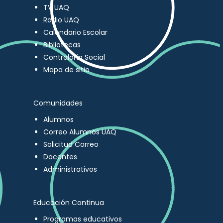
TV UAQ
Radio UAQ
Calendario Escolar
Bibliotecas
Contraloría Social
Mapa de sitio
Comunidades
Alumnos
Correo Alumnos UAQ
Solicitud Correo
Docentes
Administrativos
Educación Continua
Programas educativos