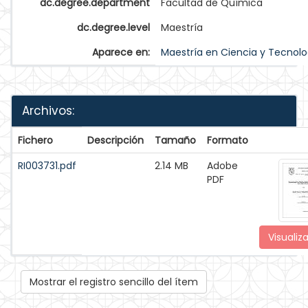
dc.degree.department
Facultad de Química
dc.degree.level
Maestría
Aparece en:
Maestría en Ciencia y Tecnolo
Archivos:
Fichero
Descripción
Tamaño
Formato
RI003731.pdf
2.14 MB
Adobe
PDF
Visualiza
Mostrar el registro sencillo del ítem