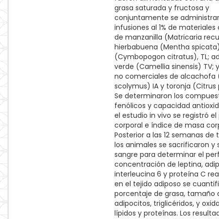
grasa saturada y fructosa y
conjuntamente se administra
infusiones al 1% de materiales
de manzanilla (Matricaria recut
hierbabuena (Mentha spicata)
(Cymbopogon citratus), TL; a
verde (Camellia sinensis) TV; 
no comerciales de alcachofa
scolymus) IA y toronja (Citrus p
Se determinaron los compues
fenólicos y capacidad antioxid
el estudio in vivo se registró e
corporal e índice de masa cor
Posterior a las 12 semanas de
los animales se sacrificaron y
sangre para determinar el perfil
concentración de leptina, adi
interleucina 6 y proteína C re
en el tejido adiposo se cuantif
porcentaje de grasa, tamaño 
adipocitos, triglicéridos, y oxi
lípidos y proteínas. Los resulta