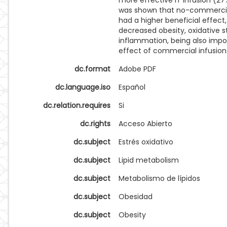
more effective IT infusion (27%
was shown that no-commercia
had a higher beneficial effect
decreased obesity, oxidative s
inflammation, being also impo
effect of commercial infusion
dc.format
Adobe PDF
dc.language.iso
Español
dc.relation.requires
Si
dc.rights
Acceso Abierto
dc.subject
Estrés oxidativo
dc.subject
Lipid metabolism
dc.subject
Metabolismo de lípidos
dc.subject
Obesidad
dc.subject
Obesity