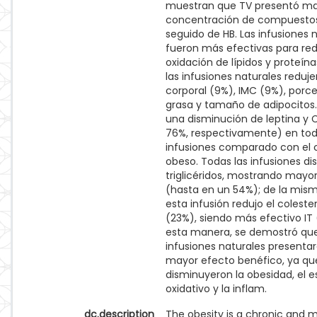
muestran que TV presentó m
concentración de compuestos
seguido de HB. Las infusiones 
fueron más efectivas para red
oxidación de lípidos y proteín
las infusiones naturales reduje
corporal (9%), IMC (9%), porc
grasa y tamaño de adipocitos.
una disminución de leptina y 
76%, respectivamente) en tod
infusiones comparado con el 
obeso. Todas las infusiones d
triglicéridos, mostrando mayo
(hasta en un 54%); de la mi
esta infusión redujo el colester
(23%), siendo más efectivo IT
esta manera, se demostró que
infusiones naturales presenta
mayor efecto benéfico, ya qu
disminuyeron la obesidad, el e
oxidativo y la inflam.
dc.description
The obesity is a chronic and mu