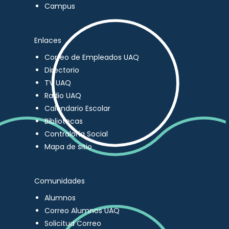
Campus
Enlaces
Correo de Empleados UAQ
Directorio
TV UAQ
Radio UAQ
Calendario Escolar
Bibliotecas
Contraloría Social
Mapa de sitio
Comunidades
Alumnos
Correo Alumnos UAQ
Solicitud Correo