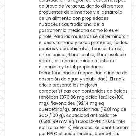
cultivado en la región de Coscomatepec
de Bravo de Veracruz, dando diferentes
propuestas de alimentos y el desarrollo
de un alimento con propiedades
nutracéuticas tradicional de la
gastronomía mexicana como lo es el
pinole. Para las muestras se determinaron
el peso, tamaño y color; proteínas, lípidos,
cenizas y carbohidratos, fenoles totales,
antocianinas, fibra soluble, fibra insoluble
y total, así como almidón resistente,
disponible y total; propiedades
tecnofuncionales (capacidad e índice de
absorción de agua y solubilidad). El maíz
criollo presentó las mejores
características con contenidos de ácidos
fenólicos (376.86 mg ácido ferúlico/100
mg), flavonoides (92.14 mg eq
quercetina/g), antocianinas (19.81 mg de
3CG /100 g), capacidad antioxidante
(6586.99 mM eq Trolox DPPH; 410.45 mM
eq Trolox ABTS) elevados. Se identificaron
por HPLC el ácido ferúlico, quercetina,