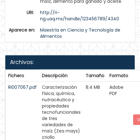
maíz, alimento para ganado y aceite.
URI:
http://ri-
ng.uaq.mx/handle/123456789/4340
Aparece en:
Maestría en Ciencia y Tecnología de
Alimentos
Archivos:
Fichero
Descripción
Tamaño
Formato
RI007067.pdf
Caracterización
8.4 MB
Adobe
física, química,
PDF
nutracéutica y
propiedades
tecnofuncionales
de tres
V
variedades de
maíz (Zea mays)
criollo