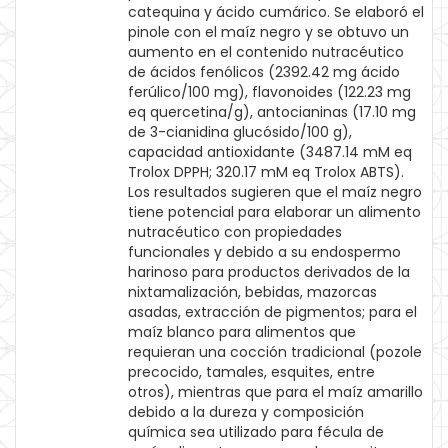
catequina y ácido cumárico. Se elaboró el
pinole con el maíz negro y se obtuvo un
aumento en el contenido nutracéutico
de ácidos fenólicos (2392.42 mg ácido
ferúlico/100 mg), flavonoides (122.23 mg
eq quercetina/g), antocianinas (17.10 mg
de 3-cianidina glucósido/100 g),
capacidad antioxidante (3487.14 mM eq
Trolox DPPH; 320.17 mM eq Trolox ABTS).
Los resultados sugieren que el maíz negro
tiene potencial para elaborar un alimento
nutracéutico con propiedades
funcionales y debido a su endospermo
harinoso para productos derivados de la
nixtamalización, bebidas, mazorcas
asadas, extracción de pigmentos; para el
maíz blanco para alimentos que
requieran una cocción tradicional (pozole
precocido, tamales, esquites, entre
otros), mientras que para el maíz amarillo
debido a la dureza y composición
química sea utilizado para fécula de