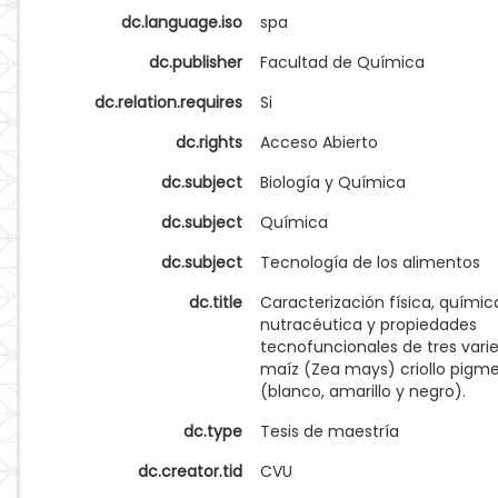
dc.language.iso
spa
dc.publisher
Facultad de Química
dc.relation.requires
Si
dc.rights
Acceso Abierto
dc.subject
Biología y Química
dc.subject
Química
dc.subject
Tecnología de los alimentos
dc.title
Caracterización física, químic
nutracéutica y propiedades
tecnofuncionales de tres vari
maíz (Zea mays) criollo pigm
(blanco, amarillo y negro).
dc.type
Tesis de maestría
dc.creator.tid
CVU