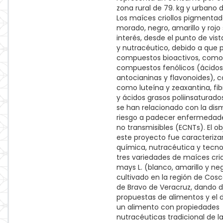
zona rural de 79. kg y urbano d
Los maíces criollos pigmenta
morado, negro, amarillo y rojo
interés, desde el punto de vist
y nutracéutico, debido a que
compuestos bioactivos, como
compuestos fenólicos (ácidos 
antocianinas y flavonoides), 
como luteína y zeaxantina, fib
y ácidos grasos poliinsaturados
se han relacionado con la dis
riesgo a padecer enfermedad
no transmisibles (ECNTs). El ob
este proyecto fue caracterizar 
química, nutracéutica y tecn
tres variedades de maíces crio
mays L. (blanco, amarillo y ne
cultivado en la región de Co
de Bravo de Veracruz, dando d
propuestas de alimentos y el d
un alimento con propiedades
nutracéuticas tradicional de l