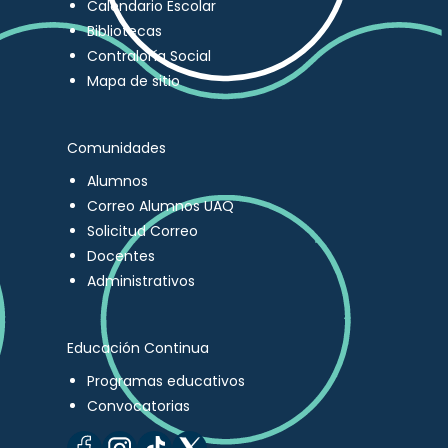
Calendario Escolar
Bibliotecas
Contraloría Social
Mapa de sitio
Comunidades
Alumnos
Correo Alumnos UAQ
Solicitud Correo
Docentes
Administrativos
Educación Continua
Programas educativos
Convocatorias