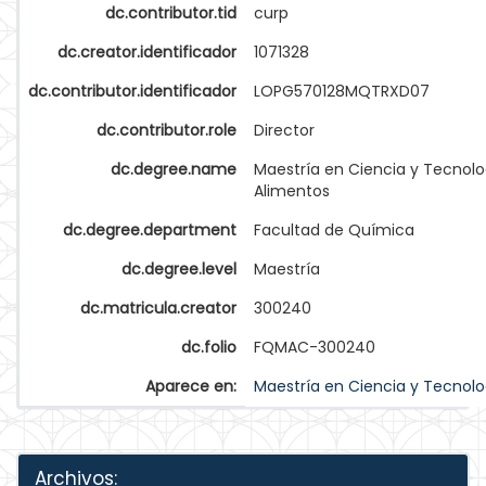
dc.contributor.tid
curp
dc.creator.identificador
1071328
dc.contributor.identificador
LOPG570128MQTRXD07
dc.contributor.role
Director
dc.degree.name
Maestría en Ciencia y Tecnolo
Alimentos
dc.degree.department
Facultad de Química
dc.degree.level
Maestría
dc.matricula.creator
300240
dc.folio
FQMAC-300240
Aparece en:
Maestría en Ciencia y Tecnolo
Archivos: