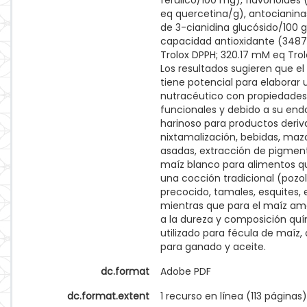
ferúlico/100 mg), flavonoides 
eq quercetina/g), antocianina
de 3-cianidina glucósido/100 g
capacidad antioxidante (348
Trolox DPPH; 320.17 mM eq Trol
Los resultados sugieren que e
tiene potencial para elaborar
nutracéutico con propiedades
funcionales y debido a su en
harinoso para productos deriv
nixtamalización, bebidas, maz
asadas, extracción de pigment
maíz blanco para alimentos q
una cocción tradicional (pozo
precocido, tamales, esquites, 
mientras que para el maíz ama
a la dureza y composición qu
utilizado para fécula de maíz,
para ganado y aceite.
dc.format
Adobe PDF
dc.format.extent
1 recurso en línea (113 páginas)