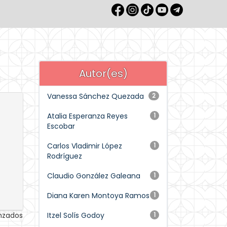
Autor(es)
Vanessa Sánchez Quezada
2
Atalia Esperanza Reyes
1
Escobar
Carlos Vladimir López
1
Rodríguez
Claudio González Galeana
1
Diana Karen Montoya Ramos
1
anzados
Itzel Solís Godoy
1