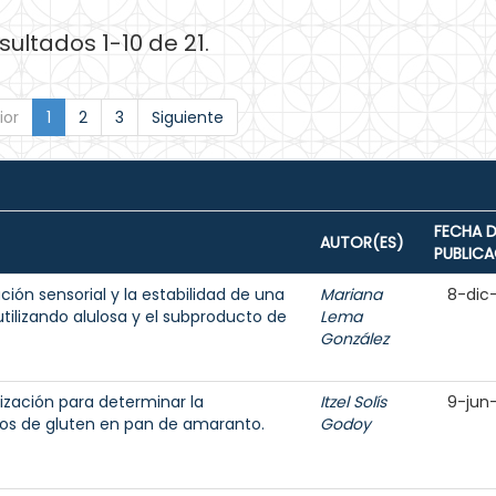
sultados 1-10 de 21.
ior
1
2
3
Siguiente
FECHA D
AUTOR(ES)
PUBLIC
ción sensorial y la estabilidad de una
Mariana
8-dic
ilizando alulosa y el subproducto de
Lema
González
ización para determinar la
Itzel Solís
9-jun
os de gluten en pan de amaranto.
Godoy