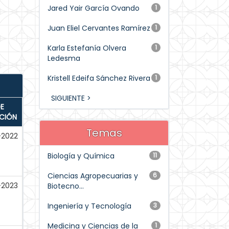
Jared Yair García Ovando
1
Juan Eliel Cervantes Ramírez
1
Karla Estefanía Olvera
1
Ledesma
Kristell Edeifa Sánchez Rivera
1
SIGUIENTE >
E
ACIÓN
Temas
-2022
Biología y Química
11
Ciencias Agropecuarias y
6
-2023
Biotecno...
Ingeniería y Tecnología
3
Medicina y Ciencias de la
1