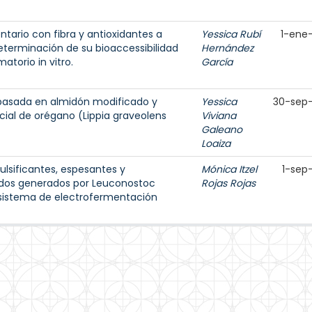
ntario con fibra y antioxidantes a
Yessica Rubí
1-ene
determinación de su bioaccessibilidad
Hernández
atorio in vitro.
García
a basada en almidón modificado y
Yessica
30-sep
cial de orégano (Lippia graveolens
Viviana
Galeano
Loaiza
lsificantes, espesantes y
Mónica Itzel
1-sep
ridos generados por Leuconostoc
Rojas Rojas
sistema de electrofermentación