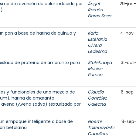
smo de reversión de color inducido por
Ángel
29-jun
.)
Ramón
Flores Sosa
un pan a base de harina de quinua y
Karla
4-nov
Estefanía
Olvera
Ledesma
 aislado de proteína de amaranto para
Stolishnaya
31-oct
Macias
Pureco
ales y funcionales de una mezcla de
Claudio
6-sep
vum), harina de amaranto
González
avena (Avena sativa) texturizada por
Galeana
 un empaque inteligente a base de
Noemi
8-sep
on betalaína.
Takebayashi
Caballero