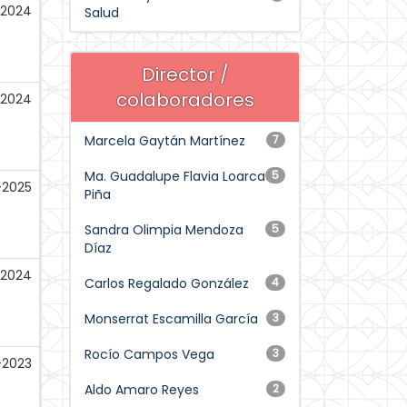
-2024
Salud
Director /
colaboradores
-2024
Marcela Gaytán Martínez
7
Ma. Guadalupe Flavia Loarca
5
-2025
Piña
Sandra Olimpia Mendoza
5
Díaz
-2024
Carlos Regalado González
4
Monserrat Escamilla García
3
Rocío Campos Vega
3
-2023
Aldo Amaro Reyes
2