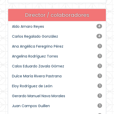
Director / colaboradores
Aldo Amaro Reyes
4
Carlos Regalado González
4
Ana Angélica Feregrino Pérez
1
Angelina Rodríguez Torres
1
Calos Eduardo Zavala Gómez
1
Dulce María Rivera Pastrana
1
Eloy Rodríguez de León
1
Gerardo Manuel Nava Morales
1
Juan Campos Guillen
1