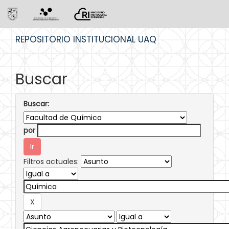
Skip
REPOSITORIO INSTITUCIONAL UAQ
navigation
Buscar
Buscar:
por
Filtros actuales: