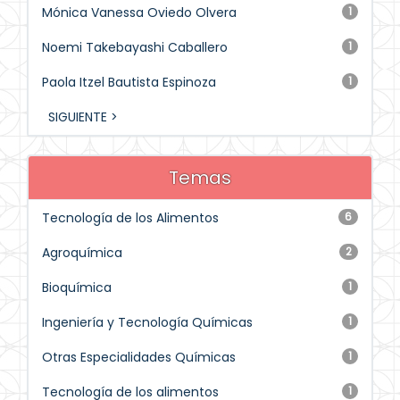
Mónica Vanessa Oviedo Olvera
1
Noemi Takebayashi Caballero
1
Paola Itzel Bautista Espinoza
1
SIGUIENTE >
Temas
Tecnología de los Alimentos
6
Agroquímica
2
Bioquímica
1
Ingeniería y Tecnología Químicas
1
Otras Especialidades Químicas
1
Tecnología de los alimentos
1