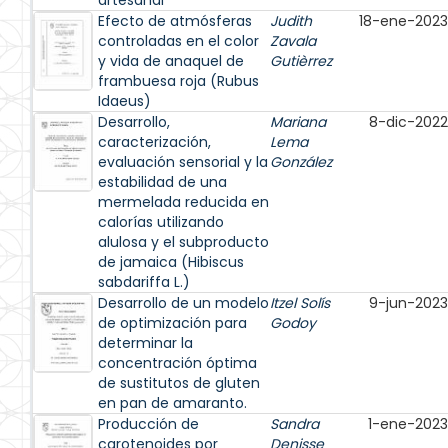
artesanal
Efecto de atmósferas
Judith
18-ene-2023
controladas en el color
Zavala
y vida de anaquel de
Gutièrrez
frambuesa roja (Rubus
Idaeus)
Desarrollo,
Mariana
8-dic-2022
caracterización,
Lema
evaluación sensorial y la
González
estabilidad de una
mermelada reducida en
calorías utilizando
alulosa y el subproducto
de jamaica (Hibiscus
sabdariffa L.)
Desarrollo de un modelo
Itzel Solís
9-jun-2023
de optimización para
Godoy
determinar la
concentración óptima
de sustitutos de gluten
en pan de amaranto.
Producción de
Sandra
1-ene-2023
carotenoides por
Denisse