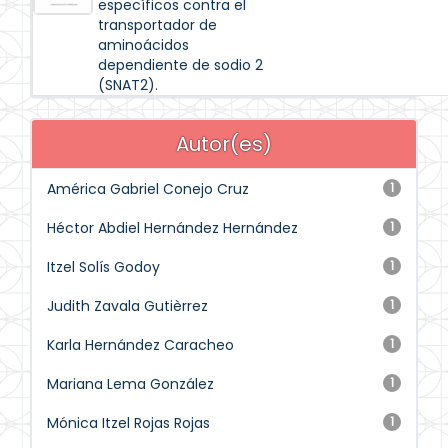
específicos contra el
transportador de
aminoácidos
dependiente de sodio 2
(SNAT2).
Autor(es)
América Gabriel Conejo Cruz
1
Héctor Abdiel Hernández Hernández
1
Itzel Solís Godoy
1
Judith Zavala Gutièrrez
1
Karla Hernández Caracheo
1
Mariana Lema González
1
Mónica Itzel Rojas Rojas
1