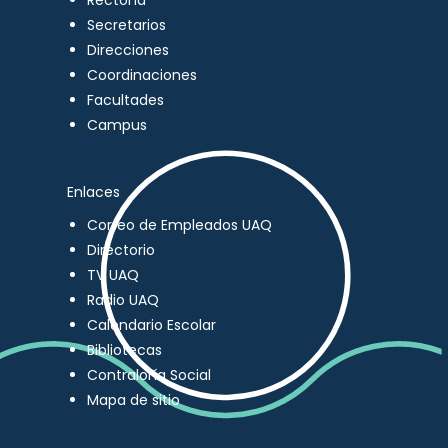
Rectoría
Secretarios
Direcciones
Coordinaciones
Facultades
Campus
Enlaces
Correo de Empleados UAQ
Directorio
TV UAQ
Radio UAQ
Calendario Escolar
Bibliotecas
Contraloría Social
Mapa de sitio