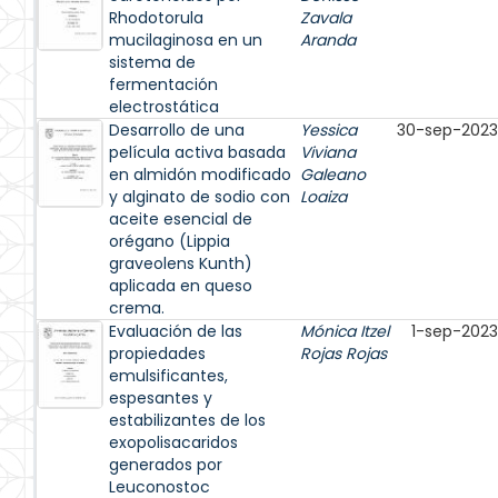
Rhodotorula
Zavala
mucilaginosa en un
Aranda
sistema de
fermentación
electrostática
Desarrollo de una
Yessica
30-sep-2023
película activa basada
Viviana
en almidón modificado
Galeano
y alginato de sodio con
Loaiza
aceite esencial de
orégano (Lippia
graveolens Kunth)
aplicada en queso
crema.
Evaluación de las
Mónica Itzel
1-sep-2023
propiedades
Rojas Rojas
emulsificantes,
espesantes y
estabilizantes de los
exopolisacaridos
generados por
Leuconostoc