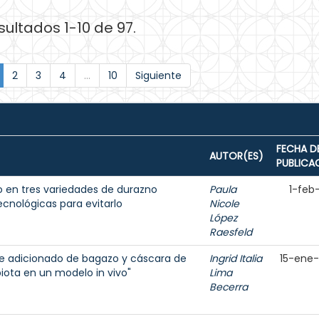
sultados 1-10 de 97.
2
3
4
...
10
Siguiente
FECHA D
AUTOR(ES)
PUBLICA
o en tres variedades de durazno
Paula
1-feb
ecnológicas para evitarlo
Nicole
López
Raesfeld
te adicionado de bagazo y cáscara de
Ingrid Italia
15-ene
biota en un modelo in vivo"
Lima
Becerra