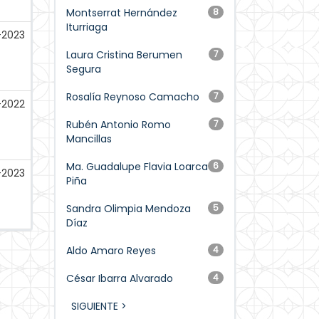
Montserrat Hernández
8
Iturriaga
-2023
Laura Cristina Berumen
7
Segura
Rosalía Reynoso Camacho
7
-2022
Rubén Antonio Romo
7
Mancillas
Ma. Guadalupe Flavia Loarca
6
-2023
Piña
Sandra Olimpia Mendoza
5
Díaz
Aldo Amaro Reyes
4
César Ibarra Alvarado
4
SIGUIENTE >