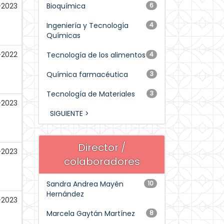
-2023
Bioquímica
6
Ingeniería y Tecnología
4
Químicas
-2022
Tecnología de los alimentos
4
Química farmacéutica
3
Tecnología de Materiales
3
-2023
SIGUIENTE >
Director /
-2023
colaboradores
Sandra Andrea Mayén
10
Hernández
-2023
Marcela Gaytán Martínez
8