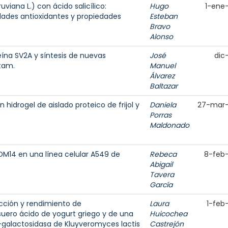
uviana L.) con ácido salicílico:
Hugo
1-ene
ades antioxidantes y propiedades
Esteban
Bravo
Alonso
ína SV2A y síntesis de nuevas
José
dic
etam.
Manuel
Álvarez
Baltazar
hidrogel de aislado proteico de frijol y
Daniela
27-mar
Porras
Maldonado
RDM14 en una línea celular A549 de
Rebeca
8-feb
Abigail
Tavera
García
ucción y rendimiento de
Laura
1-feb
 suero ácido de yogurt griego y de una
Huicochea
 β-galactosidasa de Kluyveromyces lactis
Castrejón