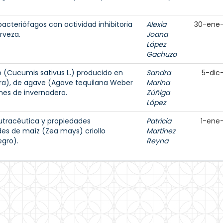
acteriófagos con actividad inhibitoria
Alexia
30-ene
rveza.
Joana
López
Gachuzo
o (Cucumis sativus L.) producido en
Sandra
5-dic
ra), de agave (Agave tequilana Weber
Marina
ones de invernadero.
Zúñiga
López
nutracéutica y propiedades
Patricia
1-ene
des de maíz (Zea mays) criollo
Martínez
egro).
Reyna