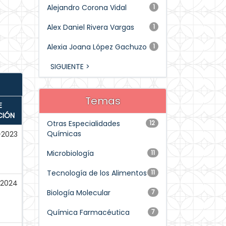
Alejandro Corona Vidal
1
Alex Daniel Rivera Vargas
1
Alexia Joana López Gachuzo
1
SIGUIENTE >
Temas
E
CIÓN
Otras Especialidades
12
Químicas
-2023
Microbiología
11
Tecnología de los Alimentos
11
-2024
Biología Molecular
7
Química Farmacéutica
7