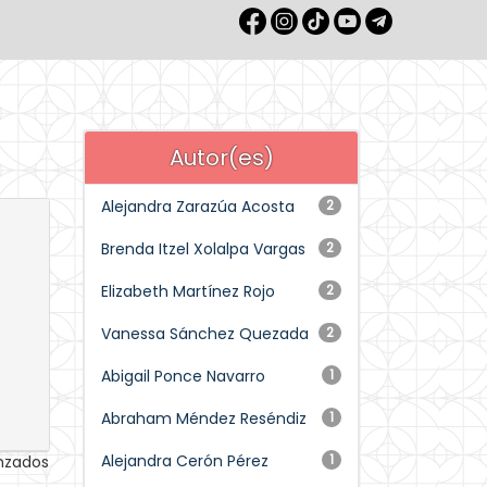
Autor(es)
Alejandra Zarazúa Acosta
2
Brenda Itzel Xolalpa Vargas
2
Elizabeth Martínez Rojo
2
Vanessa Sánchez Quezada
2
Abigail Ponce Navarro
1
Abraham Méndez Reséndiz
1
Alejandra Cerón Pérez
1
anzados