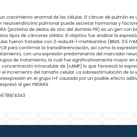
 un crecimiento anormal de las células. El cáncer de pulmón es 
or neuroendócrino pulmonar puede secretar hormonas y factores
DM14 (proteína de dedos de zinc del dominio PR) es un gen con b
os tipos de cánceres sólidos. El objetivo fue analizar la expresi
ulas fueron tratadas con 3-isobutil-1-metilxantina (IBMX, 0.5 mM
T-PCR para confirmar la transdiferenciación, así como la expres
atamiento, con una expresión predominante del marcador neuroen
rupos de tratamiento, la cual fue significativamente mayor en e
 concentración intracelular de [cAMP] lo que favoreció la expre
y el incremento del tamaño celular. La sobreestimulación de la 
reexpresión en el grupo I+F causada por un posible efecto aditiv
 expresó al gen PRDM14.
456789/4343