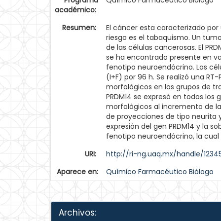
Programa
Químico Farmacéutico Biólogo
académico:
Resumen:
El cáncer esta caracterizado por
riesgo es el tabaquismo. Un tum
de las células cancerosas. El PR
se ha encontrado presente en vari
fenotipo neuroendócrino. Las cél
(I+F) por 96 h. Se realizó una R
morfológicos en los grupos de tr
PRDM14 se expresó en todos los g
morfológicos al incremento de la
de proyecciones de tipo neurita 
expresión del gen PRDM14 y la sob
fenotipo neuroendócrino, la cual
URI:
http://ri-ng.uaq.mx/handle/123
Aparece en:
Químico Farmacéutico Biólogo
Archivos: