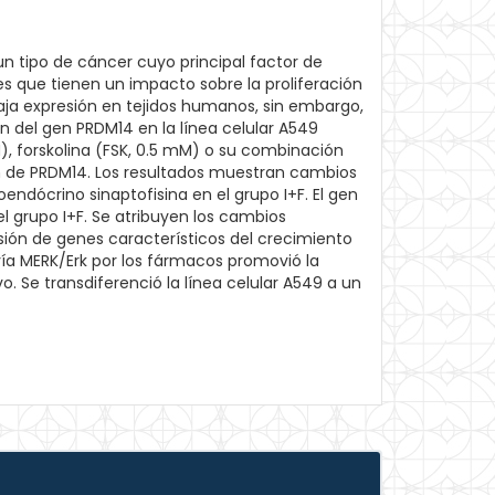
un tipo de cáncer cuyo principal factor de
 que tienen un impacto sobre la proliferación
aja expresión en tejidos humanos, sin embargo,
ón del gen PRDM14 en la línea celular A549
), forskolina (FSK, 0.5 mM) o su combinación
ión de PRDM14. Los resultados muestran cambios
dócrino sinaptofisina en el grupo I+F. El gen
l grupo I+F. Se atribuyen los cambios
sión de genes característicos del crecimiento
vía MERK/Erk por los fármacos promovió la
o. Se transdiferenció la línea celular A549 a un