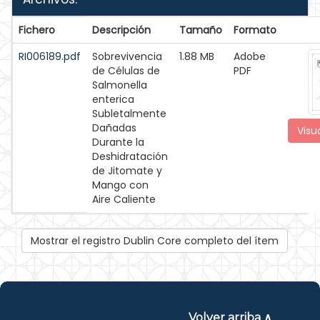
Fichero
Descripción
Tamaño
Formato
RI006189.pdf
Sobrevivencia
1.88 MB
Adobe
de Células de
PDF
Salmonella
enterica
Subletalmente
Dañadas
Visua
Durante la
Deshidratación
de Jitomate y
Mango con
Aire Caliente
Mostrar el registro Dublin Core completo del ítem
Volver arriba ∧