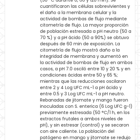
(50 °C durante 0, 60 y 120 min). Se
cuantificaron las células sobrevivientes y
el daño a la membrana celular y la
actividad de bombas de flujo mediante
citometría de flujo. La mayor proporción
de población estresada a pH neutro (50 a
70 %) y a pH ácido (50 a 90%) se obtuvo
después de 60 min de exposición. La
citometría de flujo mostró daño a la
integridad de membrana y aumentó en
la actividad de bombas de flujo en ambos
casos, a pH 7.0 osciló entre 10 y 20 % y en
condiciones ácidas entre 50 y 65 %;
mientras que las reducciones oscilaron
entre 2 y 4 Log UFC mL-1 a pH ácido y
entre 0.5 y 3 Log UFC mL-1 a pH neutro.
Rebanadas de jitomate y mango fueron
inoculadas con S. enterica (6 Log UFC g-1)
previamente estresada (50 °C/1 h, en los
extractos frutales a ambos niveles de
pH), y sin estresar (control) y se secaron
con aire caliente. La población del
patógeno en mango y jitomate se redujo