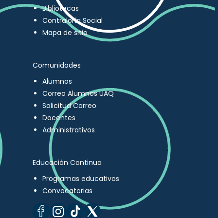
Bibliotecas
Contraloría Social
Mapa de sitio
Comunidades
Alumnos
Correo Alumnos UAQ
Solicitud Correo
Docentes
Administrativos
Educación Continua
Programas educativos
Convocatorias