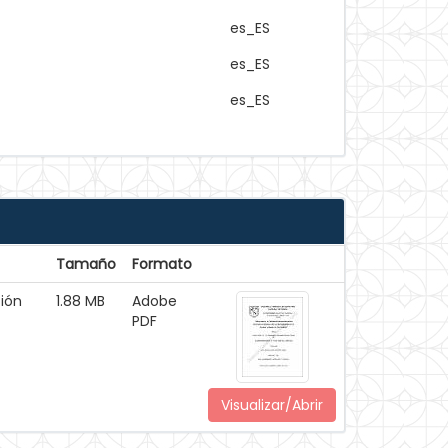
es_ES
es_ES
es_ES
Tamaño
Formato
ión
1.88 MB
Adobe
PDF
Visualizar/Abrir