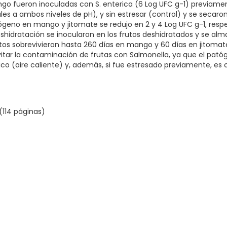
go fueron inoculadas con S. enterica (6 Log UFC g-1) previamen
ales a ambos niveles de pH), y sin estresar (control) y se secaron
ógeno en mango y jitomate se redujo en 2 y 4 Log UFC g-1, res
deshidratación se inocularon en los frutos deshidratados y se al
utos sobrevivieron hasta 260 días en mango y 60 días en jitomate.
itar la contaminación de frutas con Salmonella, ya que el pató
co (aire caliente) y, además, si fue estresado previamente, es 
 (114 páginas)