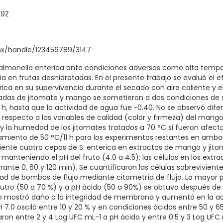
29Z
.mx/handle/123456789/3147
Salmonella enterica ante condiciones adversas como alta temper
a en frutas deshidratadas. En el presente trabajo se evaluó el ef
rica en su supervivencia durante el secado con aire caliente 
adas de jitomate y mango se sometieron a dos condiciones de s
7 h, hasta que la actividad de agua fue ~0.40. No se observó dif
respecto a las variables de calidad (color y firmeza) del mango 
y la humedad de los jitomates tratados a 70 °C si fueron afectad
tamiento de 50 °C/11 h para los experimentos restantes en ambos
nte cuatro cepas de S. enterica en extractos de mango y jitom
 manteniendo el pH del fruto (4.0 a 4.5); las células en los extr
rante 0, 60 y 120 min). Se cuantificaron las células sobrevivien
vidad de bombas de flujo mediante citometría de flujo. La mayor
utro (50 a 70 %) y a pH ácido (50 a 90%) se obtuvo después de 
jo mostró daño a la integridad de membrana y aumentó en la ac
7.0 osciló entre 10 y 20 % y en condiciones ácidas entre 50 y 6
aron entre 2 y 4 Log UFC mL-1 a pH ácido y entre 0.5 y 3 Log UF