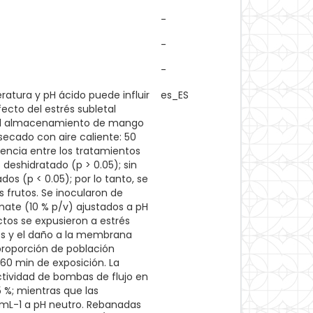
-
-
-
atura y pH ácido puede influir
es_ES
ecto del estrés subletal
y el almacenamiento de mango
ecado con aire caliente: 50
erencia entre los tratamientos
deshidratado (p > 0.05); sin
os (p < 0.05); por lo tanto, se
 frutos. Se inocularon de
ate (10 % p/v) ajustados a pH
actos se expusieron a estrés
tes y el daño a la membrana
 proporción de población
60 min de exposición. La
tividad de bombas de flujo en
5 %; mientras que las
C mL-1 a pH neutro. Rebanadas