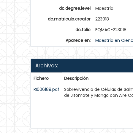
dc.degree.level
Maestría
dc.matricula.creator
223018
dc.folio
FQMAC-223018
Aparece en:
Maestría en Cienc
Archivos:
Fichero
Descripción
RI006189.pdf
Sobrevivencia de Células de Sal
de Jitomate y Mango con Aire Ca