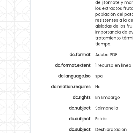
de jitomate y man
los extractos frut
población del pat
resistentes a la 
aisladas de los fr
importancia de ev
tratamiento térmi
tiempo.
dc.format
Adobe PDF
dc.format.extent
1 recurso en línea
dc.language.iso
spa
dc.relation.requires
No
dc.rights
En Embargo
dc.subject
Salmonella
dc.subject
Estrés
dc.subject
Deshidratación