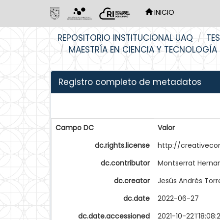
INICIO
Skip
REPOSITORIO INSTITUCIONAL UAQ
TES
navigation
MAESTRÍA EN CIENCIA Y TECNOLOGÍA
Registro completo de metadatos
Campo DC
Valor
dc.rights.license
http://creativec
dc.contributor
Montserrat Hernan
dc.creator
Jesús Andrés Torr
dc.date
2022-06-27
dc.date.accessioned
2021-10-22T18:08: