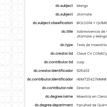
dc.subject
Mango
dc.subject
Jitomate
dc.subject.classification
BIOLOGÍA Y QUÍMI
dc.title
Sobrevivencia de 
Jitomate y Mango 
dc.type
Tesis de maestría
dc.creator.tid
Clave CV CONAC
dc.contributor.tid
curp
dc.creator.identificador
926403
dc.contributor.identificador
HEIM720427MMNR
dc.contributor.role
Director
dc.degree.name
Maestría en Cienc
dc.degree.department
Facultad de Quím