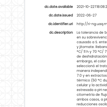
dc.date.available
2021-10-22T18:08:
dc.date.issued
2022-06-27
dc.identifier.uri
http://ri-ng.uaq
dc.description
La tolerancia de 
en su sobrevivenci
causado a S. ente
y jitomate. Reban
°C/ 11 h y 70 °C/ 
de deshidratación 
embargo, el color 
seleccionó el tra
manera independie
7.0 y en extractos
térmico (50 °C du
celular y la acti
estresada a pH ne
citometría de flu
ambos casos, a pH 
reducciones oscil