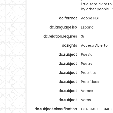
little sensitivity
by other people. 
dc.format
Adobe PDF
dc.language.iso
Español
dc.relation.requires
Si
dc.rights
Acceso Abierto
dc.subject
Poesía
dc.subject
Poetry
dc.subject
Proclitics
dc.subject
Proclíticos
dc.subject
Verbos
dc.subject
Verbs
dc.subject.classification
CIENCIAS SOCIALE