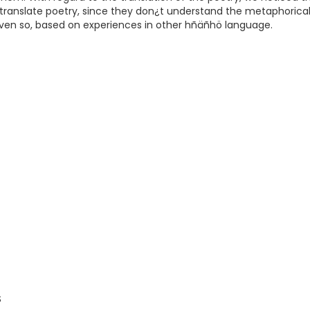
 to translate poetry, since they don¿t understand the metaphoric
Even so, based on experiences in other hñäñhö language.
S