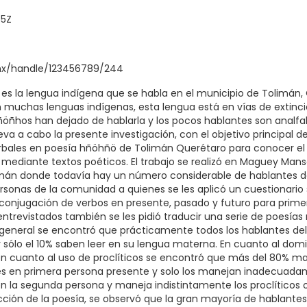
55Z
.mx/handle/123456789/244
es la lengua indígena que se habla en el municipio de Tolimán,
uchas lenguas indígenas, esta lengua está en vías de extinci
öñhos han dejado de hablarla y los pocos hablantes son analfab
eva a cabo la presente investigación, con el objetivo principal 
bales en poesía hñöhñö de Tolimán Querétaro para conocer el 
 mediante textos poéticos. El trabajo se realizó en Maguey Ma
mán donde todavía hay un número considerable de hablantes de
ersonas de la comunidad a quienes se les aplicó un cuestionario 
conjugación de verbos en presente, pasado y futuro para prime
s entrevistados también se les pidió traducir una serie de poesías
general se encontró que prácticamente todos los hablantes de
 sólo el 10% saben leer en su lengua materna. En cuanto al domin
en cuanto al uso de proclíticos se encontró que más del 80% 
les en primera persona presente y solo los manejan inadecuada
 la segunda persona y maneja indistintamente los proclíticos o
cción de la poesía, se observó que la gran mayoría de hablantes