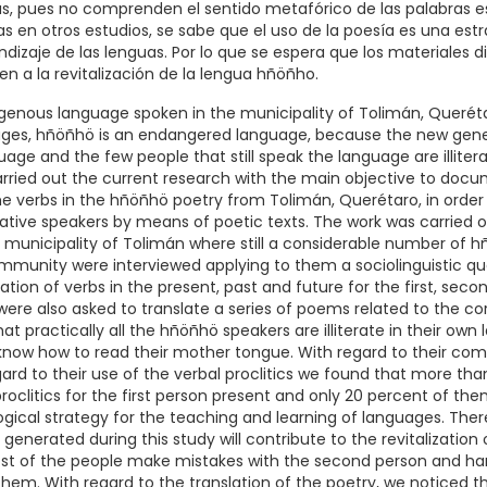
as, pues no comprenden el sentido metafórico de las palabras esc
as en otros estudios, se sabe que el uso de la poesía es una est
dizaje de las lenguas. Por lo que se espera que los materiales 
n a la revitalización de la lengua hñöñho.
igenous language spoken in the municipality of Tolimán, Querét
ages, hñöñhö is an endangered language, because the new gen
age and the few people that still speak the language are illitera
arried out the current research with the main objective to doc
he verbs in the hñöñhö poetry from Tolimán, Querétaro, in ord
ative speakers by means of poetic texts. The work was carried
municipality of Tolimán where still a considerable number of hñ
mmunity were interviewed applying to them a sociolinguistic que
ation of verbs in the present, past and future for the first, seco
ere also asked to translate a series of poems related to the cor
t practically all the hñöñhö speakers are illiterate in their own
now how to read their mother tongue. With regard to their co
gard to their use of the verbal proclitics we found that more th
roclitics for the first person present and only 20 percent of them
ogical strategy for the teaching and learning of languages. The
 generated during this study will contribute to the revitalizatio
ost of the people make mistakes with the second person and ha
 them. With regard to the translation of the poetry, we noticed 