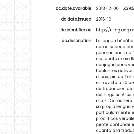
dc.date.available
2018-12-06T15:39:
dc.date.issued
2016-10
dc.identifier.uri
http://ri-ng.uaq
dc.description
La lengua hñöñhö 
como sucede con m
generaciones de ñ
ese contexto se ll
conjugaciones ver
hablantes nativos
municipio de Toli
entrevistó a 20 p
de traducción de 
del singular. A lo
maíz. De manera 
su propia lengua y
particularmente 
proclíticos verba
gente confunde en
cuanto a la tradu