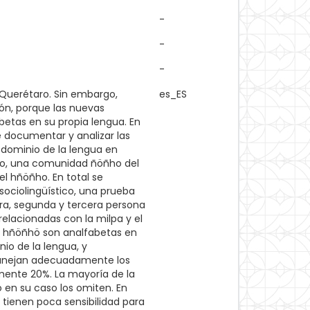
-
-
-
 Querétaro. Sin embargo,
es_ES
ón, porque las nuevas
etas en su propia lengua. En
de documentar y analizar las
dominio de la lengua en
nso, una comunidad ñöñho del
l hñöñho. En total se
sociolingüístico, una prueba
ra, segunda y tercera persona
 relacionadas con la milpa y el
l hñöñhö son analfabetas en
io de la lengua, y
manejan adecuadamente los
mente 20%. La mayoría de la
 en su caso los omiten. En
 tienen poca sensibilidad para