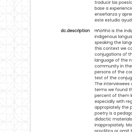
traducir las poesí
base a experienci
enseñanza y apren
este estudio ayude
dc.description
Hñöñhö is the ind
indigenous langu
speaking the langu
this context we c
conjugations of t
language of the n
community in the 
persons of the co
test of the conjug
The interviewees w
terms we found tha
percent of them k
especially with re
appropiately the p
poetry is a pedag
didactic materials
inappropiately. M
proclitics or omit