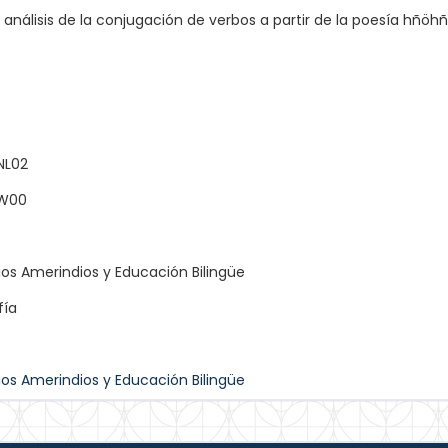
nálisis de la conjugación de verbos a partir de la poesía hñö
NL02
XW00
ios Amerindios y Educación Bilingüe
fía
ios Amerindios y Educación Bilingüe