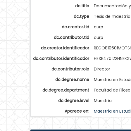
dc.title
Documentación y a
dc.type
Tesis de maestría
dc.creator.tid
curp
dc.contributor.tid
curp
dc.creator.identificador
REGO810601MQTS
dc.contributor.identificador
HEXE470122HNEK
dc.contributor.role
Director
dc.degree.name
Maestría en Estud
dc.degree.department
Facultad de Filoso
dc.degree.level
Maestría
Aparece en:
Maestría en Estud