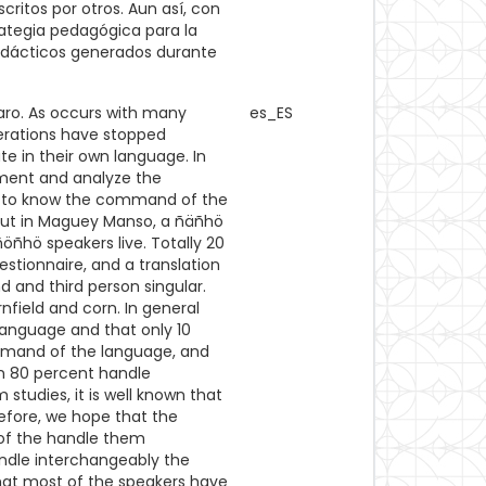
ritos por otros. Aun así, con
rategia pedagógica para la
didácticos generados durante
aro. As occurs with many
es_ES
erations have stopped
te in their own language. In
ument and analyze the
er to know the command of the
 out in Maguey Manso, a ñäñhö
öñhö speakers live. Totally 20
stionnaire, and a translation
nd and third person singular.
nfield and corn. In general
 language and that only 10
mmand of the language, and
an 80 percent handle
 studies, it is well known that
refore, we hope that the
n of the handle them
ndle interchangeably the
that most of the speakers have