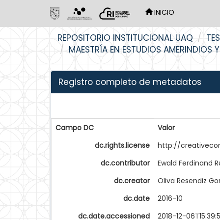
INICIO
Skip
REPOSITORIO INSTITUCIONAL UAQ
TES
navigation
MAESTRÍA EN ESTUDIOS AMERINDIOS Y
Registro completo de metadatos
Campo DC
Valor
dc.rights.license
http://creativec
dc.contributor
Ewald Ferdinand R
dc.creator
Oliva Resendiz Go
dc.date
2016-10
dc.date.accessioned
2018-12-06T15:39: