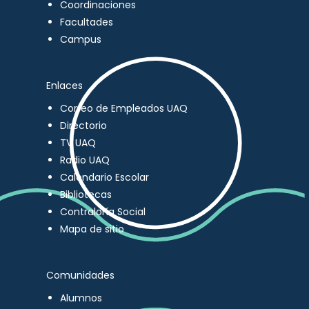
Coordinaciones
Facultades
Campus
Enlaces
Correo de Empleados UAQ
Directorio
TV UAQ
Radio UAQ
Calendario Escolar
Bibliotecas
Contraloría Social
Mapa de sitio
Comunidades
Alumnos