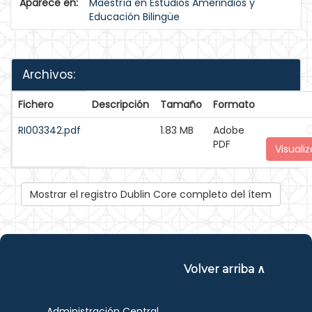
Aparece en:
Maestría en Estudios Amerindios y
Educación Bilingüe
Archivos:
Fichero
Descripción
Tamaño
Formato
RI003342.pdf
1.83 MB
Adobe
PDF
Visualiz
Mostrar el registro Dublin Core completo del ítem
Volver arriba ∧
Administración Central