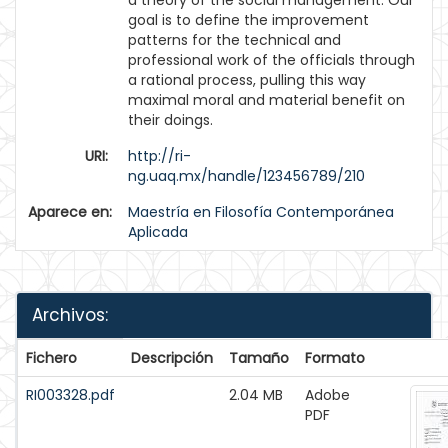
a theory of the social management. Our
goal is to define the improvement
patterns for the technical and
professional work of the officials through
a rational process, pulling this way
maximal moral and material benefit on
their doings.
URI:
http://ri-
ng.uaq.mx/handle/123456789/210
Aparece en:
Maestría en Filosofía Contemporánea
Aplicada
Archivos:
Fichero
Descripción
Tamaño
Formato
RI003328.pdf
2.04 MB
Adobe
PDF