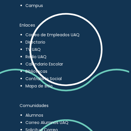
Campus
Enlaces
Correo de Empleados UAQ
Directorio
TV UAQ
Radio UAQ
Calendario Escolar
Bibliotecas
Contraloría Social
Mapa de sitio
Comunidades
Alumnos
Correo Alumnos UAQ
Solicitud Correo