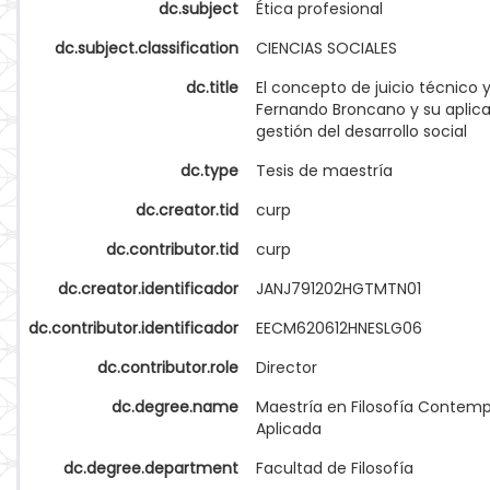
dc.subject
Ética profesional
dc.subject.classification
CIENCIAS SOCIALES
dc.title
El concepto de juicio técnico 
Fernando Broncano y su aplica
gestión del desarrollo social
dc.type
Tesis de maestría
dc.creator.tid
curp
dc.contributor.tid
curp
dc.creator.identificador
JANJ791202HGTMTN01
dc.contributor.identificador
EECM620612HNESLG06
dc.contributor.role
Director
dc.degree.name
Maestría en Filosofía Contem
Aplicada
dc.degree.department
Facultad de Filosofía