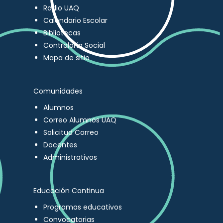
Radio UAQ
Calendario Escolar
Bibliotecas
Contraloría Social
Mapa de sitio
Comunidades
Alumnos
Correo Alumnos UAQ
Solicitud Correo
Docentes
Administrativos
Educación Continua
Programas educativos
Convocatorias