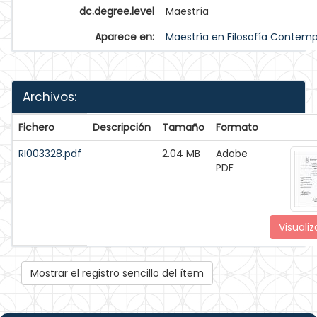
dc.degree.level
Maestría
Aparece en:
Maestría en Filosofía Contem
Archivos:
Fichero
Descripción
Tamaño
Formato
RI003328.pdf
2.04 MB
Adobe
PDF
Visualiz
Mostrar el registro sencillo del ítem