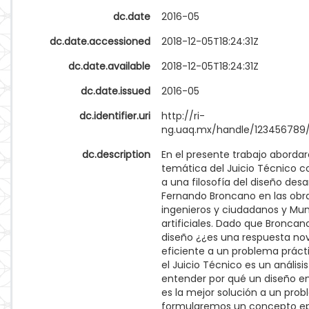
dc.date
2016-05
dc.date.accessioned
2018-12-05T18:24:31Z
dc.date.available
2018-12-05T18:24:31Z
dc.date.issued
2016-05
dc.identifier.uri
http://ri-
ng.uaq.mx/handle/123456789/
dc.description
En el presente trabajo aborda
temática del Juicio Técnico c
a una filosofía del diseño desa
Fernando Broncano en las obra
ingenieros y ciudadanos y Mu
artificiales. Dado que Broncan
diseño ¿¿es una respuesta no
eficiente a un problema práct
el Juicio Técnico es un análisi
entender por qué un diseño en
es la mejor solución a un prob
formularemos un concepto e