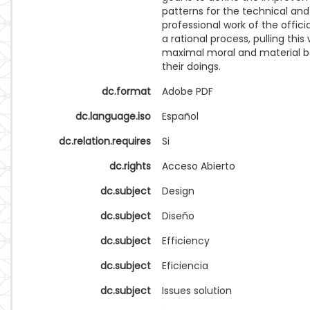
patterns for the technical and
professional work of the offici
a rational process, pulling this
maximal moral and material b
their doings.
dc.format
Adobe PDF
dc.language.iso
Español
dc.relation.requires
Si
dc.rights
Acceso Abierto
dc.subject
Design
dc.subject
Diseño
dc.subject
Efficiency
dc.subject
Eficiencia
dc.subject
Issues solution