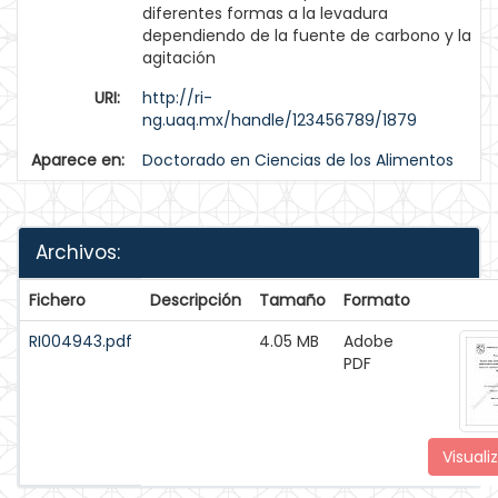
diferentes formas a la levadura
dependiendo de la fuente de carbono y la
agitación
URI:
http://ri-
ng.uaq.mx/handle/123456789/1879
Aparece en:
Doctorado en Ciencias de los Alimentos
Archivos:
Fichero
Descripción
Tamaño
Formato
RI004943.pdf
4.05 MB
Adobe
PDF
Visuali