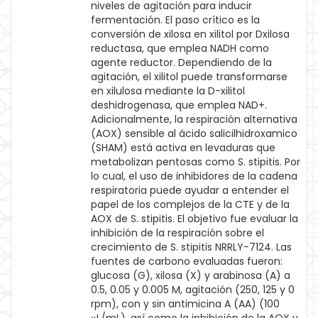
niveles de agitación para inducir
fermentación. El paso crítico es la
conversión de xilosa en xilitol por Dxilosa
reductasa, que emplea NADH como
agente reductor. Dependiendo de la
agitación, el xilitol puede transformarse
en xilulosa mediante la D-xilitol
deshidrogenasa, que emplea NAD+.
Adicionalmente, la respiración alternativa
(AOX) sensible al ácido salicilhidroxamico
(SHAM) está activa en levaduras que
metabolizan pentosas como S. stipitis. Por
lo cual, el uso de inhibidores de la cadena
respiratoria puede ayudar a entender el
papel de los complejos de la CTE y de la
AOX de S. stipitis. El objetivo fue evaluar la
inhibición de la respiración sobre el
crecimiento de S. stipitis NRRLY-7124. Las
fuentes de carbono evaluadas fueron:
glucosa (G), xilosa (X) y arabinosa (A) a
0.5, 0.05 y 0.005 M, agitación (250, 125 y 0
rpm), con y sin antimicina A (AA) (100