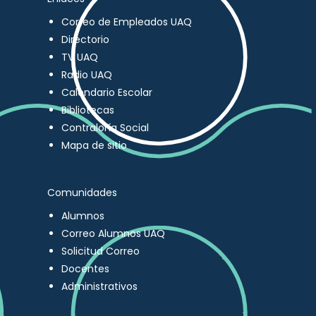
Correo de Empleados UAQ
Directorio
TV UAQ
Radio UAQ
Calendario Escolar
Bibliotecas
Contraloría Social
Mapa de sitio
Comunidades
Alumnos
Correo Alumnos UAQ
Solicitud Correo
Docentes
Administrativos