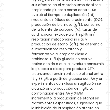
μL/mL), así como la inhibición de la AOX y
sus efectos en el metabolismo de xilosa
empleando glucosa como control. Se
evaluó el tiempo de duplicación (td)
mediante cinéticas de crecimiento (DO),
producción de biomasa (g/L), consumo
de la fuente de carbono (%), tasas de
acidificación extracelular (mpH/min),
respiración mitocondrial in situ y
producción de etanol (g/L). Se diferenció
el metabolismo respiratorio y
fermentativo al emplear xilosa o
arabinosa. El flujo glucolítico estuvo
activo debido a que la levadura consumió
la glucosa o xilosa para producir ATP,
alcanzando rendimientos de etanol entre
17 y 33 g/L a partir de glucosa con AA y en
experimentos con xilosa sin agitación se
alcanzó una producción de 11 g/L. La
combinación entre AA y SHAM
incrementó la producción de etanol en
tratamientos específicos, sugiriendo que
la inhibición de la respiración afecta en