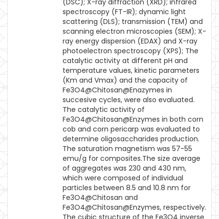
(DSC); X-ray diffraction (XRD); infrared
spectroscopy (FT-IR); dynamic light
scattering (DLS); transmission (TEM) and
scanning electron microscopies (SEM); X-
ray energy dispersion (EDAX) and X-ray
photoelectron spectroscopy (XPS); The
catalytic activity at different pH and
temperature values, kinetic parameters
(Km and Vmax) and the capacity of
Fe3O4@Chitosan@Enazymes in
succesive cycles, were also evaluated.
The catalytic activity of
Fe3O4@Chitosan@Enzymes in both corn
cob and corn pericarp was evaluated to
determine oligosaccharides production.
The saturation magnetism was 57-55
emu/g for composites.The size average
of aggregates was 230 and 430 nm,
which were composed of individual
particles between 8.5 and 10.8 nm for
Fe3O4@Chitosan and
Fe3O4@Chitosan@Enzymes, respectively.
The cubic structure of the Fe3O4 inverse