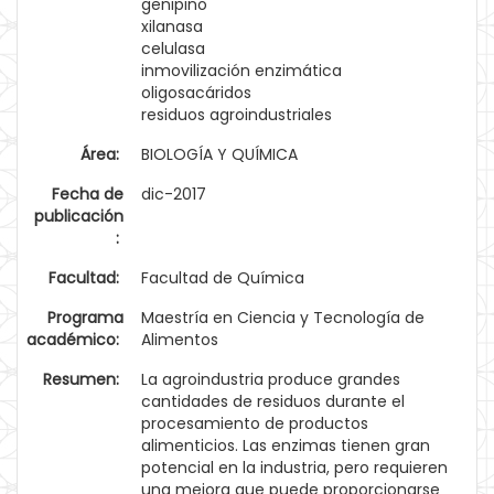
genipino
xilanasa
celulasa
inmovilización enzimática
oligosacáridos
residuos agroindustriales
Área:
BIOLOGÍA Y QUÍMICA
Fecha de
dic-2017
publicación
:
Facultad:
Facultad de Química
Programa
Maestría en Ciencia y Tecnología de
académico:
Alimentos
Resumen:
La agroindustria produce grandes
cantidades de residuos durante el
procesamiento de productos
alimenticios. Las enzimas tienen gran
potencial en la industria, pero requieren
una mejora que puede proporcionarse