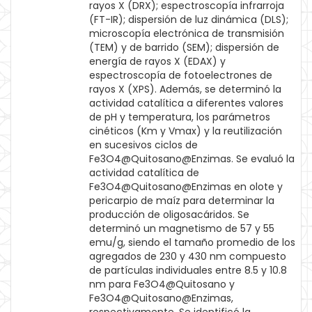
rayos X (DRX); espectroscopía infrarroja
(FT-IR); dispersión de luz dinámica (DLS);
microscopía electrónica de transmisión
(TEM) y de barrido (SEM); dispersión de
energía de rayos X (EDAX) y
espectroscopía de fotoelectrones de
rayos X (XPS). Además, se determinó la
actividad catalítica a diferentes valores
de pH y temperatura, los parámetros
cinéticos (Km y Vmax) y la reutilización
en sucesivos ciclos de
Fe3O4@Quitosano@Enzimas. Se evaluó la
actividad catalítica de
Fe3O4@Quitosano@Enzimas en olote y
pericarpio de maíz para determinar la
producción de oligosacáridos. Se
determinó un magnetismo de 57 y 55
emu/g, siendo el tamaño promedio de los
agregados de 230 y 430 nm compuesto
de partículas individuales entre 8.5 y 10.8
nm para Fe3O4@Quitosano y
Fe3O4@Quitosano@Enzimas,