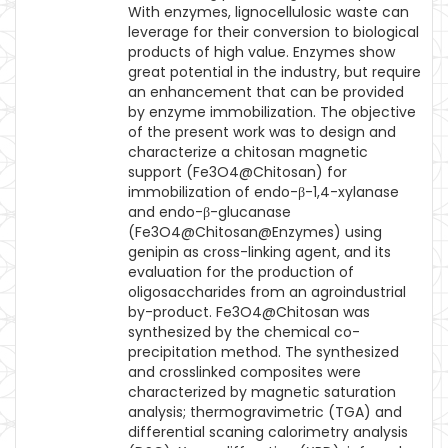
With enzymes, lignocellulosic waste can
leverage for their conversion to biological
products of high value. Enzymes show
great potential in the industry, but require
an enhancement that can be provided
by enzyme immobilization. The objective
of the present work was to design and
characterize a chitosan magnetic
support (Fe3O4@Chitosan) for
immobilization of endo-β-1,4-xylanase
and endo-β-glucanase
(Fe3O4@Chitosan@Enzymes) using
genipin as cross-linking agent, and its
evaluation for the production of
oligosaccharides from an agroindustrial
by-product. Fe3O4@Chitosan was
synthesized by the chemical co-
precipitation method. The synthesized
and crosslinked composites were
characterized by magnetic saturation
analysis; thermogravimetric (TGA) and
differential scaning calorimetry analysis