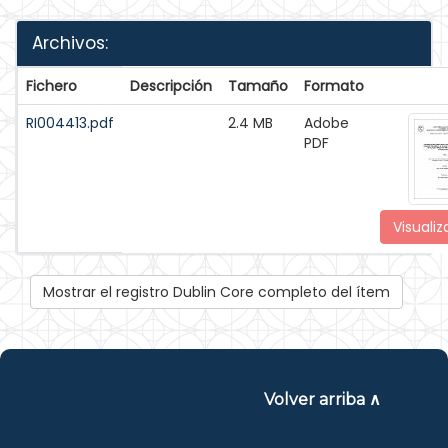
Archivos:
Fichero
Descripción
Tamaño
Formato
RI004413.pdf
2.4 MB
Adobe
PDF
Visualiz
Mostrar el registro Dublin Core completo del ítem
Volver arriba ∧