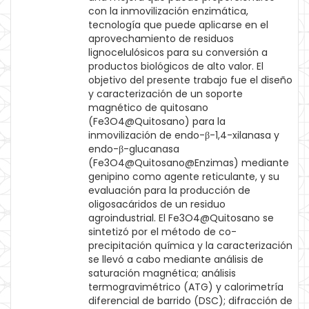
con la inmovilización enzimática,
tecnología que puede aplicarse en el
aprovechamiento de residuos
lignocelulósicos para su conversión a
productos biológicos de alto valor. El
objetivo del presente trabajo fue el diseño
y caracterización de un soporte
magnético de quitosano
(Fe3O4@Quitosano) para la
inmovilización de endo-β-1,4-xilanasa y
endo-β-glucanasa
(Fe3O4@Quitosano@Enzimas) mediante
genipino como agente reticulante, y su
evaluación para la producción de
oligosacáridos de un residuo
agroindustrial. El Fe3O4@Quitosano se
sintetizó por el método de co-
precipitación química y la caracterización
se llevó a cabo mediante análisis de
saturación magnética; análisis
termogravimétrico (ATG) y calorimetría
diferencial de barrido (DSC); difracción de