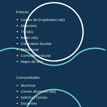
Enlaces
Correo de Empleados UAQ
Directorio
TV UAQ
Radio UAQ
Calendario Escolar
Bibliotecas
Contraloría Social
Mapa de sitio
Comunidades
Alumnos
Correo Alumnos UAQ
Solicitud Correo
Docentes