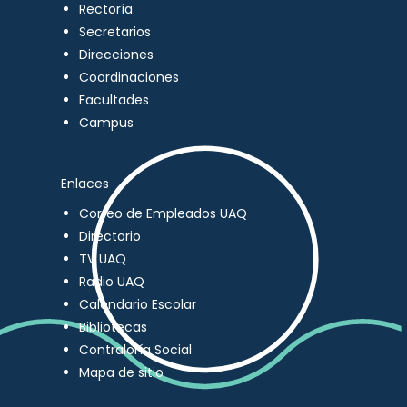
Rectoría
Secretarios
Direcciones
Coordinaciones
Facultades
Campus
Enlaces
Correo de Empleados UAQ
Directorio
TV UAQ
Radio UAQ
Calendario Escolar
Bibliotecas
Contraloría Social
Mapa de sitio