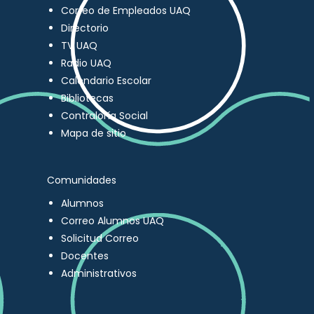
Correo de Empleados UAQ
Directorio
TV UAQ
Radio UAQ
Calendario Escolar
Bibliotecas
Contraloría Social
Mapa de sitio
Comunidades
Alumnos
Correo Alumnos UAQ
Solicitud Correo
Docentes
Administrativos