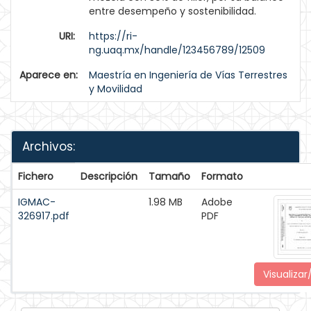
entre desempeño y sostenibilidad.
URI:
https://ri-
ng.uaq.mx/handle/123456789/12509
Aparece en:
Maestría en Ingeniería de Vías Terrestres
y Movilidad
Archivos:
Fichero
Descripción
Tamaño
Formato
IGMAC-
1.98 MB
Adobe
326917.pdf
PDF
Visualizar