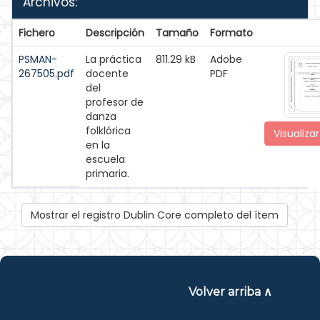
Archivos:
Fichero
Descripción
Tamaño
Formato
PSMAN-
La práctica
811.29 kB
Adobe
267505.pdf
docente
PDF
del
profesor de
danza
folklórica
Visualizar
en la
escuela
primaria.
Mostrar el registro Dublin Core completo del ítem
Volver arriba ∧