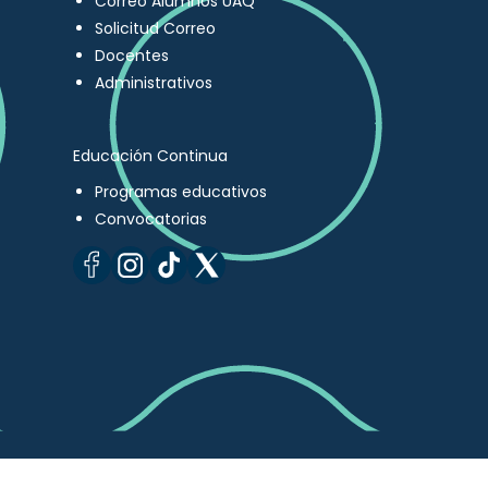
Correo Alumnos UAQ
Solicitud Correo
Docentes
Administrativos
Educación Continua
Programas educativos
Convocatorias