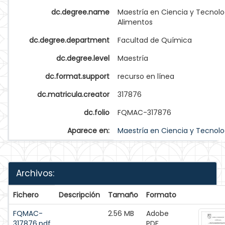
dc.degree.name
Maestría en Ciencia y Tecnolo
Alimentos
dc.degree.department
Facultad de Química
dc.degree.level
Maestría
dc.format.support
recurso en línea
dc.matricula.creator
317876
dc.folio
FQMAC-317876
Aparece en:
Maestría en Ciencia y Tecnolo
Archivos:
Fichero
Descripción
Tamaño
Formato
FQMAC-
2.56 MB
Adobe
317876.pdf
PDF