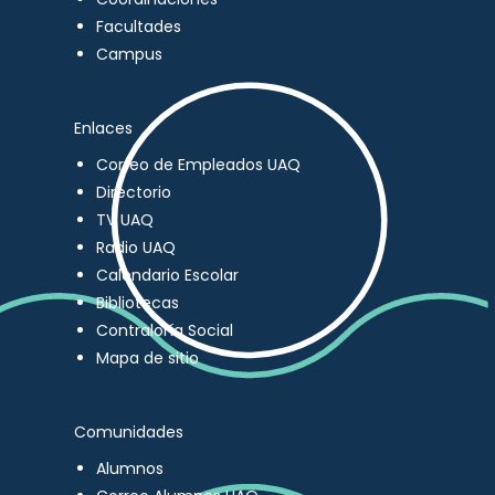
Facultades
Campus
Enlaces
Correo de Empleados UAQ
Directorio
TV UAQ
Radio UAQ
Calendario Escolar
Bibliotecas
Contraloría Social
Mapa de sitio
Comunidades
Alumnos