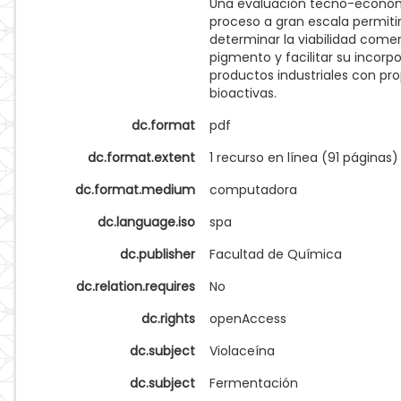
Una evaluación tecno-económ
proceso a gran escala permiti
determinar la viabilidad comer
pigmento y facilitar su incorp
productos industriales con pr
bioactivas.
dc.format
pdf
dc.format.extent
1 recurso en línea (91 páginas)
dc.format.medium
computadora
dc.language.iso
spa
dc.publisher
Facultad de Química
dc.relation.requires
No
dc.rights
openAccess
dc.subject
Violaceína
dc.subject
Fermentación