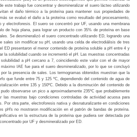
e este trabajo fue concentrar y desmineralizar el suero lácteo utilizando
tan el daño térmico a la proteína para mantener sus propiedades de
emás se evaluó el daño a la proteína como resultado del procesamiento,
rido y electroforesis. El suero se concentró por UF, usando una membrana
o de hoja plana, para lograr un producto con 35% de proteína en base
ales. Se desmineralizó el suero concentrado utilizando ED, logrando una
de sales sin modificar su pH, usando una celda de electrodiálisis de tres
l ED presentaron el menor contenido de proteína soluble a pH entre 4 y
r la solubilidad cuando se incrementó el pH. Las muestras concentradas
olubilidad a pH cercano a 7, coincidiendo este valor con el de mayor
El máximo IAE fue para el suero desmineralizado, por lo que se concluyó
o por la presencia de sales. Los termogramas obtenidos muestran que la
rfo que funde entre 75 y 125 ºC, dependiendo del contenido de agua de
talización entre 135 y 150ºC. Debido a la disminución del contenido de
D pudo observarse un pico a aproximadamente 235ºC que probablemente
r las muestras bajo condiciones controladas de actividad acuosa para
s. Por otra parte, electroforesis nativa y desnaturalizante en condiciones
tes pH's no mostraron modificación en el patrón de bandas de proteína.
ificativa en la estructura de la proteína que pudiera ser detectada por
o concentrado por UF y desmineralizado por ED.