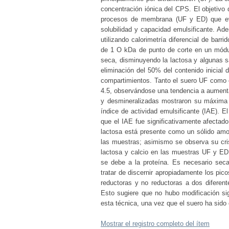
concentración iónica del CPS. El objetivo d
procesos de membrana (UF y ED) que evi
solubilidad y capacidad emulsificante. Ad
utilizando calorimetría diferencial de bar
de 1 O kDa de punto de corte en un módul
seca, disminuyendo la lactosa y algunas s
eliminación del 50% del contenido inicial 
compartimientos. Tanto el suero UF como e
4.5, observándose una tendencia a aumenta
y desmineralizadas mostraron su máxima s
índice de actividad emulsificante (IAE). 
que el IAE fue significativamente afectad
lactosa está presente como un sólido amo
las muestras; asimismo se observa su cris
lactosa y calcio en las muestras UF y E
se debe a la proteína. Es necesario seca
tratar de discernir apropiadamente los pico
reductoras y no reductoras a dos diferen
Esto sugiere que no hubo modificación sign
esta técnica, una vez que el suero ha sid
Mostrar el registro completo del ítem