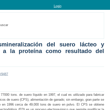
Login
uscar
mineralización del suero lácteo y
 a la proteína como resultado del
9/9487
77000 tons. de suero líquido en 1997, el cual es utilizado para fabricar
icos de suero (CPS), alimentación de ganado; sin embargo, gran parte se
tó en 1996 cerca de 49,000 tons de suero en polvo. El CPS se obtiene
 electrodiálisis (ED) es un proceso electroquímico que permite modificar la