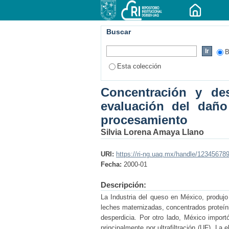
Buscar
B
Esta colección
Concentración y des
evaluación del daño
procesamiento
Silvia Lorena Amaya Llano
URI:
https://ri-ng.uaq.mx/handle/12345678
Fecha:
2000-01
Descripción:
La Industria del queso en México, produjo 
leches maternizadas, concentrados proteín
desperdicia. Por otro lado, México impor
principalmente por ultrafiltración (UF). La