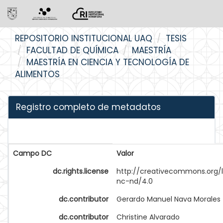
Skip
REPOSITORIO INSTITUCIONAL UAQ
TESIS
navigation
FACULTAD DE QUÍMICA
MAESTRÍA
MAESTRÍA EN CIENCIA Y TECNOLOGÍA DE
ALIMENTOS
Registro completo de metadatos
Campo DC
Valor
dc.rights.license
http://creativecommons.org/
nc-nd/4.0
dc.contributor
Gerardo Manuel Nava Morales
dc.contributor
Christine Alvarado