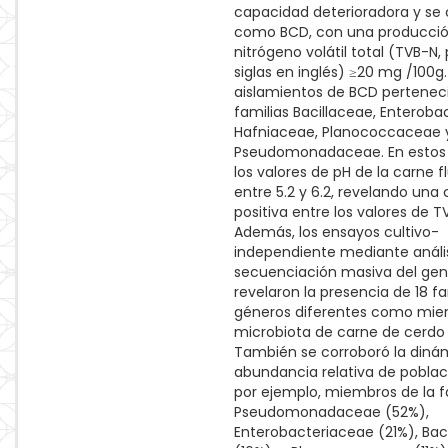
capacidad deterioradora y se c
como BCD, con una producci
nitrógeno volátil total (TVB-N,
siglas en inglés) ≥20 mg /100g.
aislamientos de BCD perteneci
familias Bacillaceae, Enteroba
Hafniaceae, Planococcaceae 
Pseudomonadaceae. En estos 
los valores de pH de la carne 
entre 5.2 y 6.2, revelando una 
positiva entre los valores de T
Además, los ensayos cultivo-
independiente mediante análi
secuenciación masiva del gen
revelaron la presencia de 18 fa
géneros diferentes como mie
microbiota de carne de cerdo
También se corroboró la diná
abundancia relativa de poblac
por ejemplo, miembros de la f
Pseudomonadaceae (52%),
Enterobacteriaceae (21%), Bac