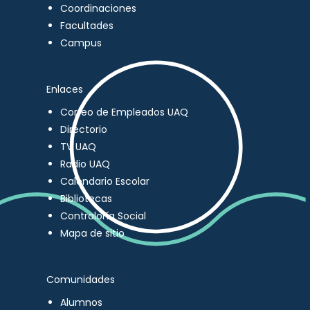
Coordinaciones
Facultades
Campus
Enlaces
Correo de Empleados UAQ
Directorio
TV UAQ
Radio UAQ
Calendario Escolar
Bibliotecas
Contraloría Social
Mapa de sitio
Comunidades
Alumnos