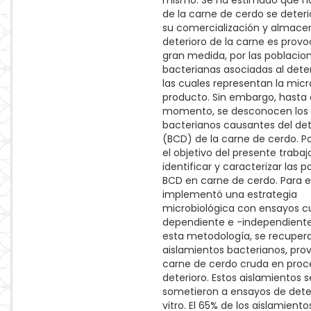
mismo. Se ha estimado que ha
de la carne de cerdo se deter
su comercialización y almacen
deterioro de la carne es prov
gran medida, por las poblacio
bacterianas asociadas al deter
las cuales representan la micr
producto. Sin embargo, hasta 
momento, se desconocen los
bacterianos causantes del det
(BCD) de la carne de cerdo. Po
el objetivo del presente trabaj
identificar y caracterizar las 
BCD en carne de cerdo. Para es
implementó una estrategia
microbiológica con ensayos cu
dependiente e -independiente.
esta metodología, se recuper
aislamientos bacterianos, pro
carne de cerdo cruda en proc
deterioro. Estos aislamientos s
sometieron a ensayos de deter
vitro. El 65% de los aislamient