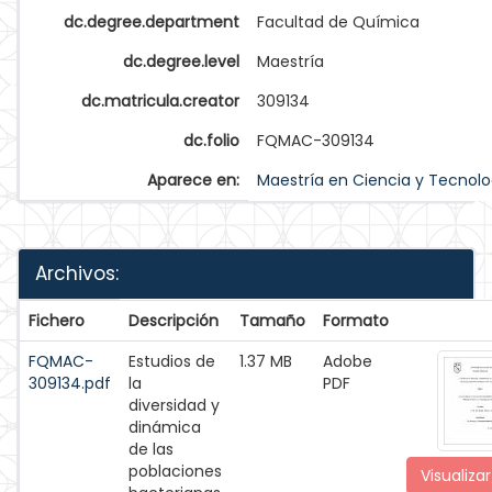
dc.degree.department
Facultad de Química
dc.degree.level
Maestría
dc.matricula.creator
309134
dc.folio
FQMAC-309134
Aparece en:
Maestría en Ciencia y Tecnolo
Archivos:
Fichero
Descripción
Tamaño
Formato
FQMAC-
Estudios de
1.37 MB
Adobe
309134.pdf
la
PDF
diversidad y
dinámica
de las
poblaciones
Visualizar