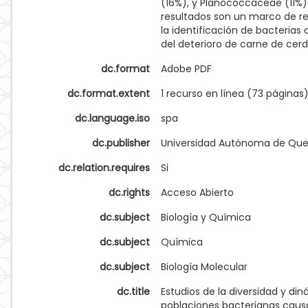
(16%), y Planococcaceae (11%).
resultados son un marco de r
la identificación de bacterias
del deterioro de carne de cerd
dc.format
Adobe PDF
dc.format.extent
1 recurso en línea (73 páginas
dc.language.iso
spa
dc.publisher
Universidad Autónoma de Que
dc.relation.requires
Si
dc.rights
Acceso Abierto
dc.subject
Biología y Química
dc.subject
Química
dc.subject
Biología Molecular
dc.title
Estudios de la diversidad y di
poblaciones bacterianas caus