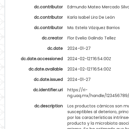
dc.contributor
Edmundo Mateo Mercado Silv
dc.contributor
Karla Isabel Lira De León
dc.contributor
Ma. Estela Vázquez Barrios
dc.creator
Flor Evelia Galindo Tellez
dc.date
2024-01-27
dc.date.accessioned
2024-02-12T16:54:00Z
dc.date.available
2024-02-12T16:54:00Z
dc.date.issued
2024-01-27
dc.identifier.uri
https://ri-
ng.uaq.mx/handle/123456789
dc.description
Los productos cárnicos son m
susceptibles al deterioro, pri
por las características intríns
producto y la microbiota asoc