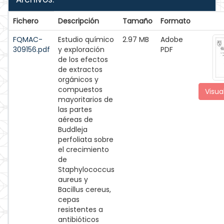
Fichero
Descripción
Tamaño
Formato
FQMAC-
Estudio químico
2.97 MB
Adobe
309156.pdf
y exploración
PDF
de los efectos
de extractos
orgánicos y
compuestos
Visua
mayoritarios de
las partes
aéreas de
Buddleja
perfoliata sobre
el crecimiento
de
Staphylococcus
aureus y
Bacillus cereus,
cepas
resistentes a
antibióticos