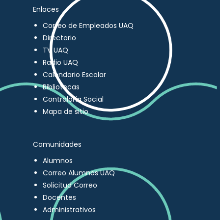
Enlaces
Correo de Empleados UAQ
Directorio
TV UAQ
Radio UAQ
Calendario Escolar
Bibliotecas
Contraloría Social
Mapa de sitio
Comunidades
Alumnos
Correo Alumnos UAQ
Solicitud Correo
Docentes
Administrativos