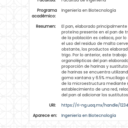
Facultad:
Facultad de Ingeniería
Programa
Ingeniería en Biotecnología
académico:
Resumen:
El pan, elaborado principalmente
proteína presente en el pan de tr
de la población es celiaca, por l
el uso del residuo de malta cerv
obstante, los productos elabora
trigo. Por lo anterior, este traba
organolépticas del pan elaborado
proporción de harinas y sustitut
de harinas se encuentra utilizan
goma xantana y 6.5% mucílago de 
de la microestructura mediante m
establecimiento de una red, rela
del pan al adicionar los sustitut
URI:
https://ri-ng.uaq.mx/handle/12
Aparece en:
Ingeniería en Biotecnología