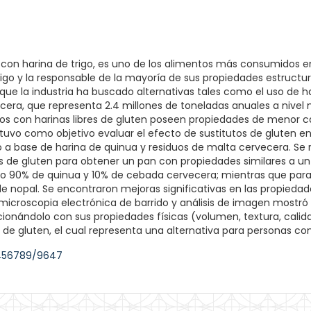
 con harina de trigo, es uno de los alimentos más consumidos e
igo y la responsable de la mayoría de sus propiedades estructural
o que la industria ha buscado alternativas tales como el uso de h
ecera, que representa 2.4 millones de toneladas anuales a nive
dos con harinas libres de gluten poseen propiedades de menor 
jo tuvo como objetivo evaluar el efecto de sustitutos de gluten e
 a base de harina de quinua y residuos de malta cervecera. Se 
os de gluten para obtener un pan con propiedades similares a un
do 90% de quinua y 10% de cebada cervecera; mientras que para 
nopal. Se encontraron mejoras significativas en las propiedades
icroscopia electrónica de barrido y análisis de imagen mostró 
cionándolo con sus propiedades físicas (volumen, textura, cali
os de gluten, el cual representa una alternativa para personas c
3456789/9647